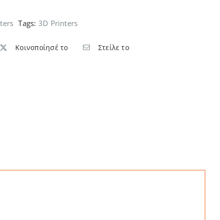
nters
Tags:
3D Printers
Κοινοποίησέ το
Στείλε το