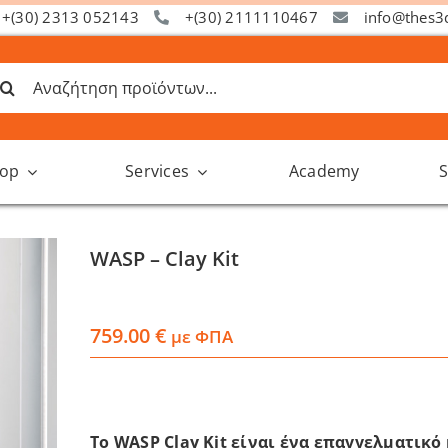
+(30) 2313 052143
+(30) 2111110467
info@thes3
ναζήτηση
α:
op
Services
Academy
S
WASP – Clay Kit
759.00
€
με ΦΠΑ
Το WASP Clay Kit είναι ένα επαγγελματικό