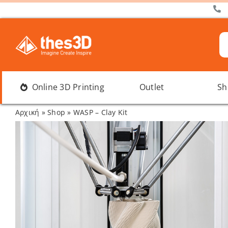
Μετάβαση
στο
περιεχόμενο
Α
γι
Online 3D Printing
Outlet
Sh
Αρχική
»
Shop
»
WASP – Clay Kit