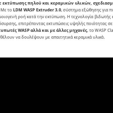
κιτ εκτύπωσης πηλού και κεραμικών υλικών, σχεδιασ
Με το
LDM WASP Extruder 3.0
, σύστημα εξώθησης για π
 ομοιογενή ροή κατά την εκτύπωση. Η τεχνολογία βιδωτή
όσυρσης, επιτρέποντας εκτυπώσεις υψηλής ποιότητας σε
τυπωτές WASP αλλά και με άλλες μηχανές
, το WASP Cl
 θέλουν να δουλέψουν με απαιτητικά κεραμικά υλικά.