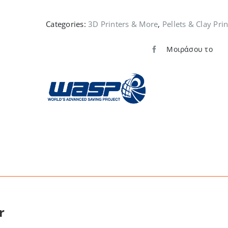
-
Clay
Categories:
3D Printers & More
,
Pellets & Clay Pri
Kit
ποσότητα
Μοιράσου το
r