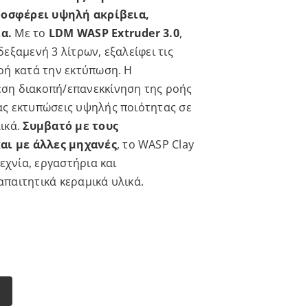
ροσφέρει υψηλή ακρίβεια,
α.
Με το
LDM WASP Extruder 3.0
,
εξαμενή 3 λίτρων, εξαλείφει τις
οή κατά την εκτύπωση. Η
εση διακοπή/επανεκκίνηση της ροής
ας εκτυπώσεις υψηλής ποιότητας σε
ικά.
Συμβατό με τους
αι με άλλες μηχανές
, το WASP Clay
εχνία, εργαστήρια και
παιτητικά κεραμικά υλικά.