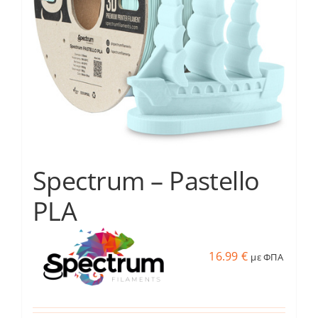
να
επιλεγούν
στη
σελίδα
του
προϊόντος
Spectrum – Pastello
PLA
16.99
€
με ΦΠΑ