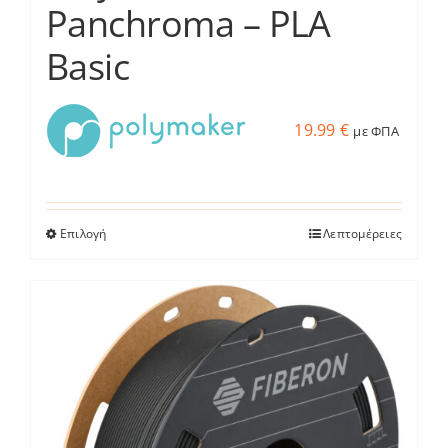
Panchroma – PLA
Basic
19.99
€
με ΦΠΑ
Επιλογή
Λεπτομέρειες
Αυτό
το
προϊόν
έχει
πολλαπλές
παραλλαγές.
Οι
επιλογές