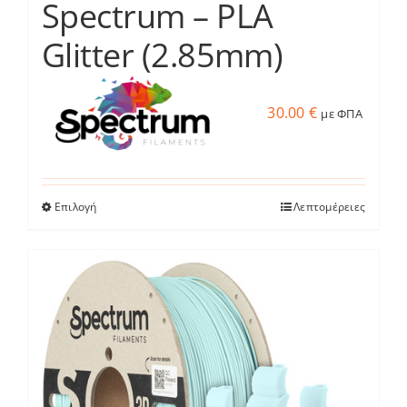
Spectrum – PLA
Glitter (2.85mm)
30.00
€
με ΦΠΑ
Επιλογή
Λεπτομέρειες
Αυτό
το
προϊόν
έχει
πολλαπλές
παραλλαγές.
Οι
επιλογές
μπορούν