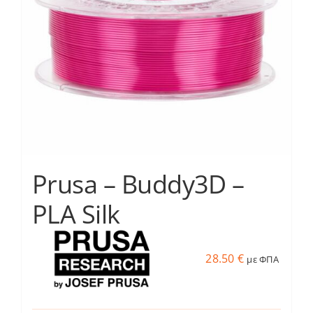
μπορούν
να
επιλεγούν
στη
σελίδα
του
προϊόντος
Prusa – Buddy3D –
PLA Silk
28.50
€
με ΦΠΑ