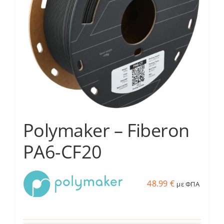
μπορούν
να
επιλεγούν
στη
σελίδα
του
προϊόντος
Polymaker – Fiberon
PA6-CF20
48.99
€
με ΦΠΑ