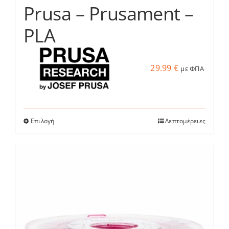
Prusa – Prusament –
PLA
29.99
€
με ΦΠΑ
Επιλογή
Λεπτομέρειες
Αυτό
το
προϊόν
έχει
πολλαπλές
παραλλαγές.
Οι
επιλογές