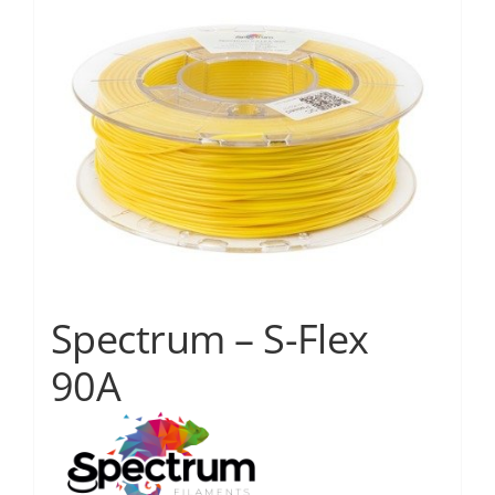
Services
Academy
Software
Blog
Spectrum – S-Flex
Επικοινωνία
90A