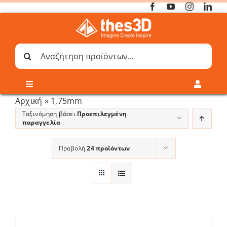
Μετάβαση
στο
περιεχόμενο
Αναζήτηση
για:
Toggle
Toggle
Navigation
Navigati
Αρχική
»
1,75mm
Online 3D Printing
Καλάθι
Ταξινόμηση βάσει
Προεπιλεγμένη
παραγγελία
Λογαριασμός
Outlet
Προβολή
24 προϊόντων
Shop
Shop