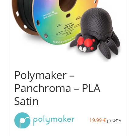
να
επιλεγούν
στη
σελίδα
του
προϊόντος
Polymaker –
Panchroma – PLA
Satin
19.99
€
με ΦΠΑ