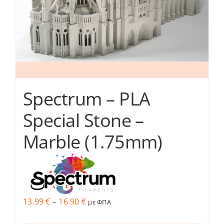
στη
σελίδα
του
προϊόντος
Spectrum – PLA
Special Stone –
Marble (1.75mm)
Price
13.99
€
–
16.90
€
με ΦΠΑ
range: