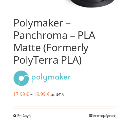
Polymaker –
Panchroma – PLA
Matte (Formerly
PolyTerra PLA)
Price
17.99
€
–
19.99
€
με ΦΠΑ
range:
17.99 €
Επιλογή
Λεπτομέρειες
Αυτό
through
το
19.99 €