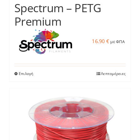
του
Spectrum – PETG
προϊόντος
Premium
16.90
€
με ΦΠΑ
Επιλογή
Λεπτομέρειες
Αυτό
το
προϊόν
έχει
πολλαπλές
παραλλαγές.
Οι
επιλογές