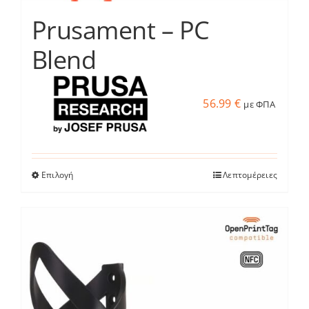
Prusament – PC
Blend
56.99
€
με ΦΠΑ
Επιλογή
Λεπτομέρειες
Αυτό
το
προϊόν
έχει
πολλαπλές
παραλλαγές.
Οι
επιλογές