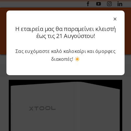
Μετάβαση
στο
×
περιεχόμενο
Η εταιρεία μας θα παραμείνει κλειστή
Αναζήτηση
έως τις 21 Αυγούστου!
για:
Σας ευχόμαστε καλό καλοκαίρι και όμορφες
Toggle
Toggle
Navigation
Navigati
διακοπές!
Αρχική
»
XTOOL
Online 3D Printing
Καλάθι
Φίλτρα
Ταξινόμηση
Λογαριασμός
Outlet
Shop
Shop