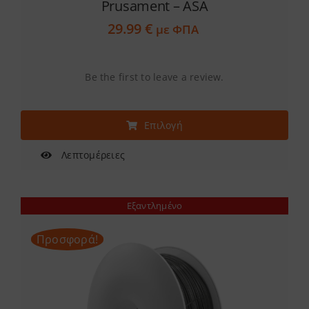
Prusament – ASA
29.99
€
με ΦΠΑ
Be the first to leave a review.
Αυτό
Επιλογή
το
προϊόν
Λεπτομέρειες
έχει
πολλαπλές
Εξαντλημένο
παραλλαγές.
Οι
Προσφορά!
επιλογές
μπορούν
να
επιλεγούν