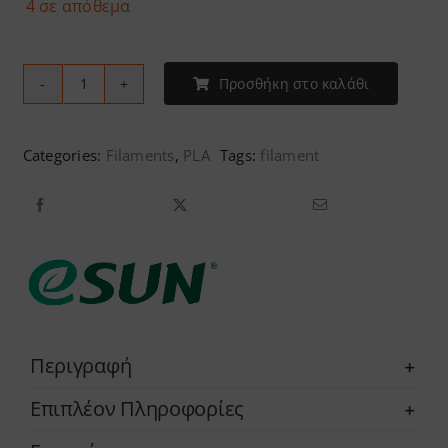
4 σε απόθεμα
Προσθήκη στο καλάθι
eSUN
-
PLA
Categories:
Filaments
,
PLA
Tags:
filament
Silk
ποσότητα
Περιγραφή
Επιπλέον Πληροφορίες