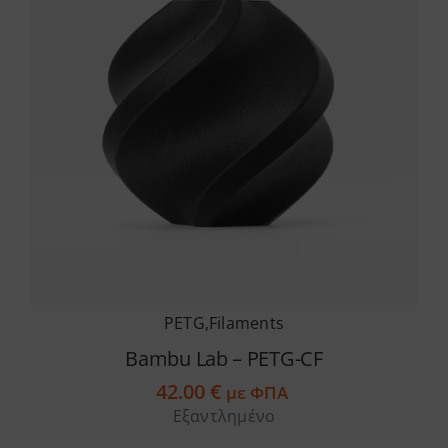
μπορούν
να
επιλεγούν
στη
σελίδα
του
προϊόντος
PETG
,
Filaments
Bambu Lab – PETG-CF
42.00
€
με ΦΠΑ
Εξαντλημένο