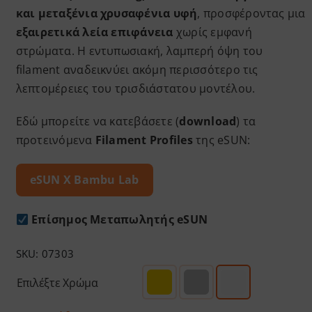
και μεταξένια χρυσαφένια υφή
, προσφέροντας μια
εξαιρετικά λεία επιφάνεια
χωρίς εμφανή
στρώματα. Η εντυπωσιακή, λαμπερή όψη του
filament αναδεικνύει ακόμη περισσότερο τις
λεπτομέρειες του τρισδιάστατου μοντέλου.
Εδώ μπορείτε να κατεβάσετε (
download
) τα
προτεινόμενα
Filament Profiles
της eSUN:
eSUN X
Bambu Lab
Επίσημος Μεταπωλητής eSUN
SKU:
07303
Επιλέξτε Χρώμα