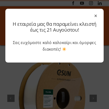
Μετάβαση
στο
×
περιεχόμενο
Η εταιρεία μας θα παραμείνει κλειστή
Αναζήτηση
έως τις 21 Αυγούστου!
για:
Σας ευχόμαστε καλό καλοκαίρι και όμορφες
Toggle
Toggle
Navigation
Navigati
διακοπές!
Αρχική
»
Shop
»
eSUN – PLA Silk
Online 3D Printing
Καλάθι
Λογαριασμός
Outlet
Shop
Shop