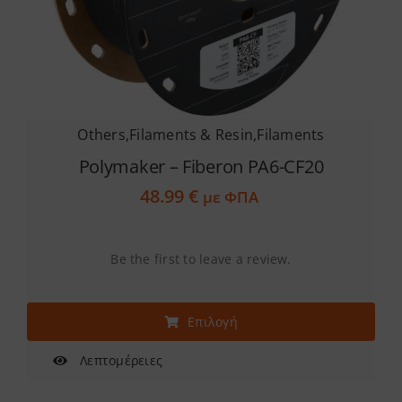
Others
,
Filaments & Resin
,
Filaments
Polymaker – Fiberon PA6-CF20
48.99
€
με ΦΠΑ
Be the first to leave a review.
Αυτό
Επιλογή
το
προϊόν
Λεπτομέρειες
έχει