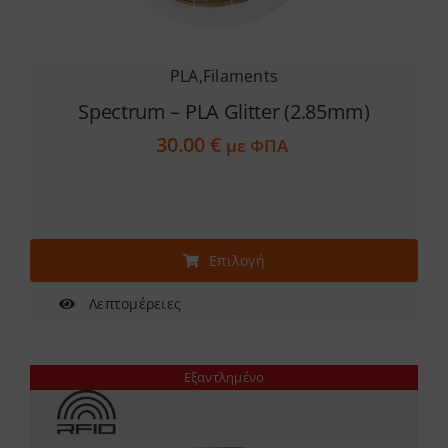
PLA
,
Filaments
Spectrum – PLA Glitter (2.85mm)
30.00
€
με ΦΠΑ
Αυτό
Επιλογή
το
προϊόν
Λεπτομέρειες
έχει
πολλαπλές
Εξαντλημένο
παραλλαγές.
Οι
επιλογές