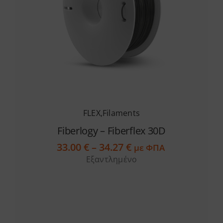
στη
σελίδα
του
προϊόντος
FLEX
,
Filaments
Fiberlogy – Fiberflex 30D
Price
33.00
€
–
34.27
€
με ΦΠΑ
range:
Εξαντλημένο
33.00 €
through
34.27 €