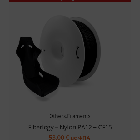
Others
,
Filaments
Fiberlogy – Nylon PA12 + CF15
53.00
€
με ΦΠΑ