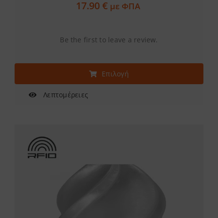
17.90
€
με ΦΠΑ
Be the first to leave a review.
Αυτό
Επιλογή
το
προϊόν
Λεπτομέρειες
έχει
πολλαπλές
παραλλαγές.
Οι
επιλογές
μπορούν
να
επιλεγούν
στη