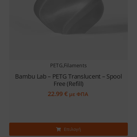
σελίδα
του
προϊόντος
PETG
,
Filaments
Bambu Lab – PETG Translucent – Spool
Free (Refill)
22.99
€
με ΦΠΑ
Αυτό
Επιλογή
το