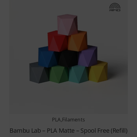
παραλλαγές.
Οι
επιλογές
μπορούν
να
επιλεγούν
στη
σελίδα
του
προϊόντος
PLA
,
Filaments
Bambu Lab – PLA Matte – Spool Free (Refill)