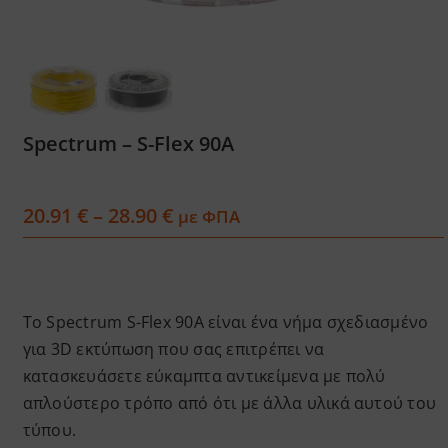
Services
Academy
Spectrum – S-Flex 90A
Software
Price
20.91
€
–
28.90
€
με ΦΠΑ
Blog
range:
20.91 €
through
Επικοινωνία
28.90 €
Το Spectrum S-Flex 90A είναι ένα νήμα σχεδιασμένο
για 3D εκτύπωση που σας επιτρέπει να
κατασκευάσετε εύκαμπτα αντικείμενα με πολύ
απλούστερο τρόπο από ότι με άλλα υλικά αυτού του
τύπου.