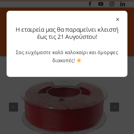
Μετάβαση
στο
×
περιεχόμενο
Η εταιρεία μας θα παραμείνει κλειστή
Αναζήτηση
έως τις 21 Αυγούστου!
για:
Σας ευχόμαστε καλό καλοκαίρι και όμορφες
Toggle
Toggle
Navigation
Navigati
διακοπές!
Αρχική
»
Shop
»
Spectrum – S-Flex 90A
Online 3D Printing
Καλάθι
Λογαριασμός
Outlet
Shop
Shop