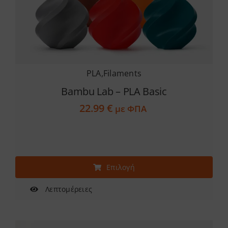
PLA
,
Filaments
Bambu Lab – PLA Basic
22.99
€
με ΦΠΑ
Αυτό
Επιλογή
το
προϊόν
Λεπτομέρειες
έχει
πολλαπλές