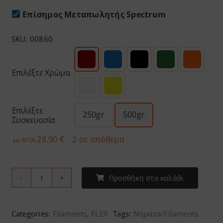
Επίσημος Μεταπωλητής Spectrum
SKU:
00860
Επιλέξτε Χρώμα
Επιλέξτε
250gr
500gr
Συσκευασία
28.90
€
2 σε απόθεμα
με ΦΠΑ
Προσθήκη στο καλάθι
Spectrum
-
S-
Categories:
Filaments
,
FLEX
Tags:
Νήματα/Filaments