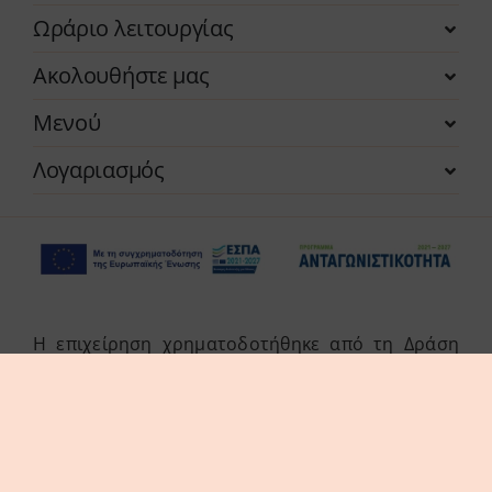
Ωράριο λειτουργίας
Ακολουθήστε μας
Μενού
Λογαριασμός
Η επιχείρηση χρηματοδοτήθηκε από τη Δράση
του Προγράμματος «Ανταγωνιστικότητα» (ΕΣΠΑ
2021-2027 «Πράσινη Παραγωγική Επένδυση ΜμΕ»
της Δέσμης Δράσεων «Πράσινη Μετάβαση ΜμΕ».
Η Δράση στοχεύει στην αξιοποίηση και ανάπτυξη
συγχρόνων τεχνολογιών από τις ΜμΕ, στην