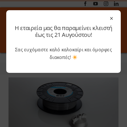
Μετάβαση
στο
×
περιεχόμενο
Η εταιρεία μας θα παραμείνει κλειστή
Αναζήτηση
έως τις 21 Αυγούστου!
για:
Σας ευχόμαστε καλό καλοκαίρι και όμορφες
Toggle
Toggle
Navigation
Navigati
διακοπές!
Αρχική
»
Basf
Online 3D Printing
Καλάθι
Φίλτρα
Ταξινόμηση
Λογαριασμός
Outlet
Shop
Shop