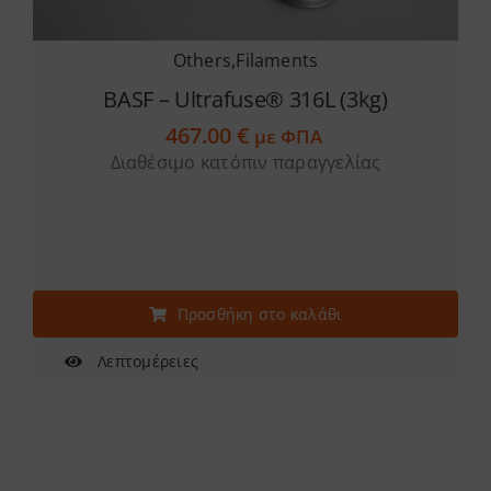
Services
Others
,
Filaments
BASF – Ultrafuse® 316L (3kg)
Academy
467.00
€
με ΦΠΑ
Διαθέσιμο κατόπιν παραγγελίας
Software
Blog
Προσθήκη στο καλάθι
Επικοινωνία
Λεπτομέρειες