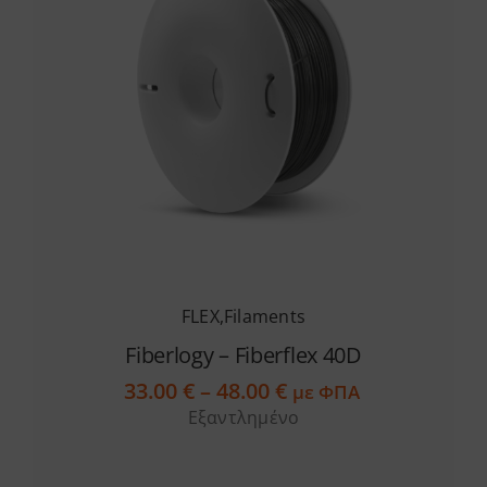
μπορούν
να
επιλεγούν
στη
σελίδα
του
προϊόντος
FLEX
,
Filaments
Fiberlogy – Fiberflex 40D
Price
33.00
€
–
48.00
€
με ΦΠΑ
range:
Εξαντλημένο
33.00 €
through
48.00 €