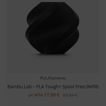
PLA
,
Filaments
Bambu Lab – PLA Tough+ Spool Free (Refill)
17.99
€
20.99
€
με ΦΠΑ
Original
Η
price
τρέχουσα