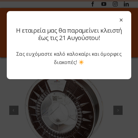
Μετάβαση
στο
×
περιεχόμενο
Η εταιρεία μας θα παραμείνει κλειστή
Αναζήτηση
έως τις 21 Αυγούστου!
για:
Σας ευχόμαστε καλό καλοκαίρι και όμορφες
Toggle
Toggle
Navigation
Navigati
διακοπές!
Αρχική
»
Shop
»
Spectrum – PETG Premium
Online 3D Printing
Καλάθι
Λογαριασμός
Outlet
Shop
Shop