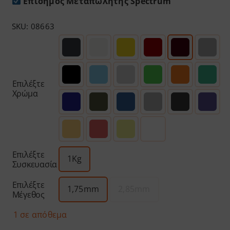
Επίσημος Μεταπωλητής Spectrum
SKU:
08663
Επιλέξτε
Χρώμα
Επιλέξτε
1Kg
Συσκευασία
Επιλέξτε
1,75mm
2,85mm
Μέγεθος
1 σε απόθεμα