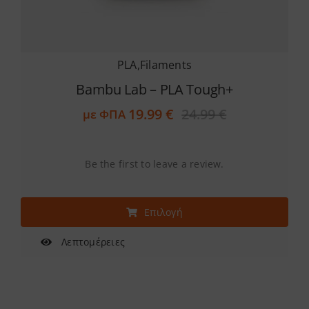
PLA
,
Filaments
Bambu Lab – PLA Tough+
19.99
€
24.99
€
με ΦΠΑ
Original
Η
price
τρέχουσα
was:
τιμή
24.99 €.
είναι:
Be the first to leave a review.
19.99 €.
Αυτό
Επιλογή
το
προϊόν
Λεπτομέρειες
έχει
πολλαπλές
παραλλαγές.