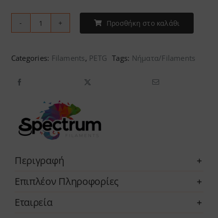
Προσθήκη στο καλάθι
Spectrum
-
PETG
Categories:
Filaments
,
PETG
Tags:
Νήματα/Filaments
Premium
ποσότητα
Περιγραφή
Επιπλέον Πληροφορίες
Εταιρεία