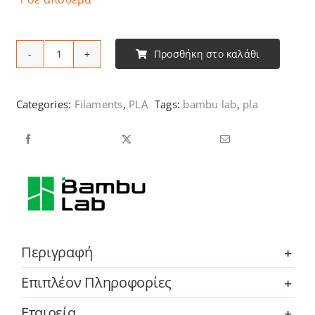
Προσθήκη στο καλάθι
Bambu
Lab
-
Categories:
Filaments
,
PLA
Tags:
bambu lab
,
pla
PLA
Silk+
ποσότητα
Περιγραφή
Επιπλέον Πληροφορίες
Εταιρεία