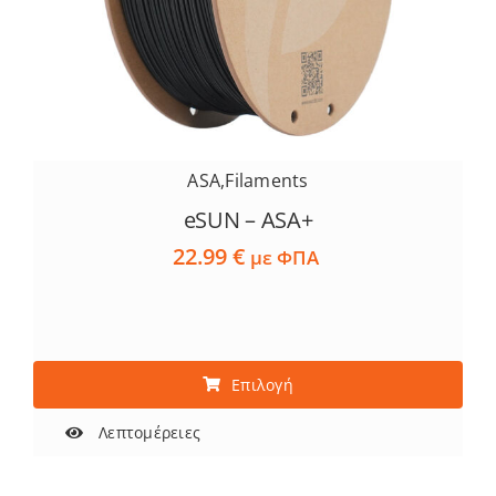
ASA
,
Filaments
eSUN – ASA+
22.99
€
με ΦΠΑ
Αυτό
Επιλογή
το
προϊόν
Λεπτομέρειες
έχει
πολλαπλές