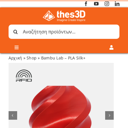
Μετάβαση
στο
περιεχόμενο
Αναζήτηση
για:
Toggle
Toggle
Navigation
Navigati
Αρχική
»
Shop
»
Bambu Lab – PLA Silk+
Online 3D Printing
Καλάθι
Λογαριασμός
Outlet
Shop
Shop