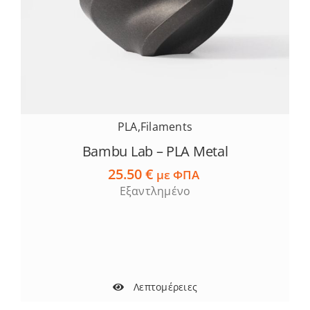
του
προϊόντος
PLA
,
Filaments
Bambu Lab – PLA Metal
25.50
€
με ΦΠΑ
Εξαντλημένο
Λεπτομέρειες