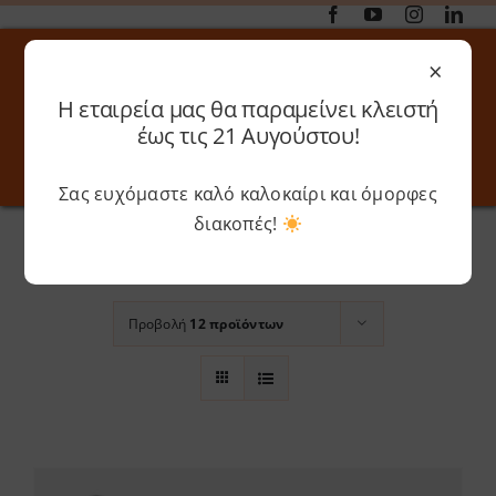
Μετάβαση
στο
×
περιεχόμενο
Η εταιρεία μας θα παραμείνει κλειστή
Αναζήτηση
έως τις 21 Αυγούστου!
για:
Σας ευχόμαστε καλό καλοκαίρι και όμορφες
Toggle
Toggle
Navigation
Navigati
Αρχική
»
Rose Gold (Silk)
διακοπές!
Online 3D Printing
Καλάθι
Ταξινόμηση βάσει
Προεπιλεγμένη
παραγγελία
Λογαριασμός
Outlet
Προβολή
12 προϊόντων
Shop
Shop