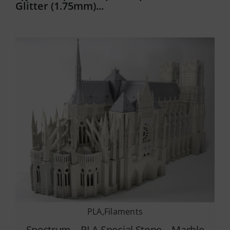
Glitter (1.75mm)...
PLA
,
Filaments
Spectrum – PLA Special Stone – Marble