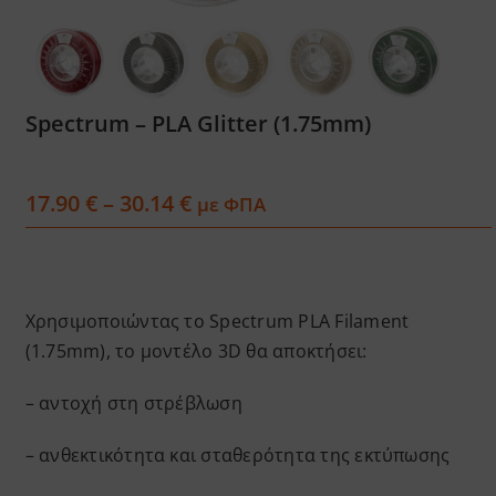
Services
Academy
Spectrum – PLA Glitter (1.75mm)
Software
Price
17.90
€
–
30.14
€
με ΦΠΑ
range:
17.90 €
Blog
through
30.14 €
Χρησιμοποιώντας το Spectrum PLA Filament
Επικοινωνία
(1.75mm), το μοντέλο 3D θα αποκτήσει:
– αντοχή στη στρέβλωση
– ανθεκτικότητα και σταθερότητα της εκτύπωσης