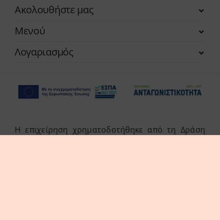
Ακολουθήστε μας
Μενού
Λογαριασμός
Η επιχείρηση χρηματοδοτήθηκε από τη Δράση
του Προγράμματος «Ανταγωνιστικότητα» (ΕΣΠΑ
2021-2027 «Πράσινη Παραγωγική Επένδυση ΜμΕ»
της Δέσμης Δράσεων «Πράσινη Μετάβαση ΜμΕ».
Η Δράση στοχεύει στην αξιοποίηση και ανάπτυξη
συγχρόνων τεχνολογιών από τις ΜμΕ, στην
αναβάθμιση των παραγόμενων προϊόντων /