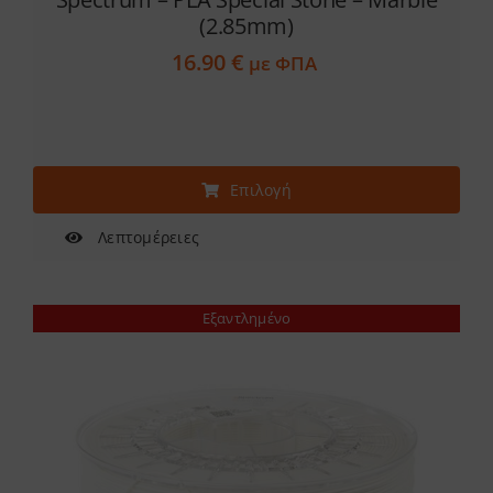
(2.85mm)
16.90
€
με ΦΠΑ
Αυτό
Επιλογή
το
προϊόν
Λεπτομέρειες
έχει
πολλαπλές
Εξαντλημένο
παραλλαγές.
Οι
επιλογές
μπορούν
να
επιλεγούν