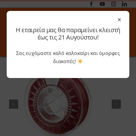
Μετάβαση
στο
×
περιεχόμενο
Η εταιρεία μας θα παραμείνει κλειστή
Αναζήτηση
έως τις 21 Αυγούστου!
για:
Σας ευχόμαστε καλό καλοκαίρι και όμορφες
Toggle
Toggle
Navigation
Navigati
διακοπές!
Αρχική
»
Shop
»
Spectrum – PLA Glitter (1.75mm)
Online 3D Printing
Καλάθι
Λογαριασμός
Outlet
Shop
Shop