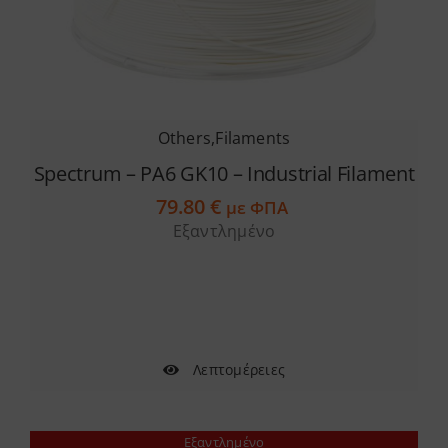
στη
σελίδα
του
προϊόντος
Others
,
Filaments
Spectrum – PA6 GK10 – Industrial Filament
79.80
€
με ΦΠΑ
Εξαντλημένο
Λεπτομέρειες
Εξαντλημένο