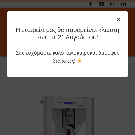
Μετάβαση
στο
×
περιεχόμενο
Η εταιρεία μας θα παραμείνει κλειστή
Αναζήτηση
έως τις 21 Αυγούστου!
για:
Σας ευχόμαστε καλό καλοκαίρι και όμορφες
Toggle
Toggle
Navigation
Navigati
διακοπές!
Αρχική
»
Wasp
Online 3D Printing
Καλάθι
Φίλτρα
Ταξινόμηση
Λογαριασμός
Outlet
Shop
Shop