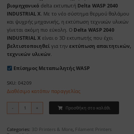
βιομηχανικό
delta εκτυπωτή
Delta WASP 2040
INDUSTRIAL X
. Με το νέο σύστημα θερμού θαλάμου
και ψυχρής μηχανικής, η εκτύπωση τεχνικών υλικών
γίνεται ακόμη πιο εύκολη. Ο
Delta WASP 2040
INDUSTRIAL X
είναι ο 3D εκτυπωτής που έχει
βελτιστοποιηθεί
για την
εκτύπωση απαιτητικών,
τεχνικών υλικών
.
Επίσημος Μεταπωλητής WASP
SKU:
04209
Διαθέσιμο κατόπιν παραγγελίας
Προσθήκη στο καλάθι
WASP
-
2040
Categories:
3D Printers & More
,
Filament Printers