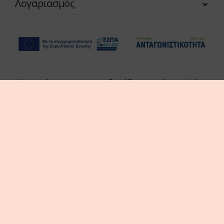
Λογαριασμός
Η επιχείρηση χρηματοδοτήθηκε από τη Δράση
του Προγράμματος «Ανταγωνιστικότητα» (ΕΣΠΑ
2021-2027 «Πράσινη Παραγωγική Επένδυση ΜμΕ»
της Δέσμης Δράσεων «Πράσινη Μετάβαση ΜμΕ».
Η Δράση στοχεύει στην αξιοποίηση και ανάπτυξη
συγχρόνων τεχνολογιών από τις ΜμΕ, στην
αναβάθμιση των παραγόμενων προϊόντων /
υπηρεσιών και εν γένει δραστηριοτήτων τους.
© thes3d.gr 2026. All Rights Reserved