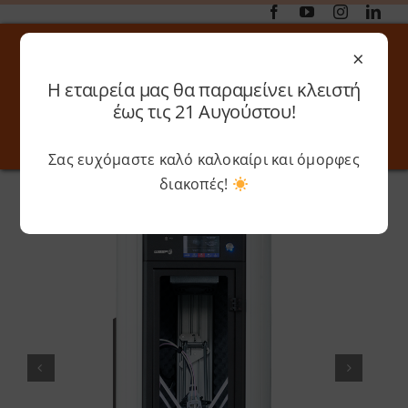
Μετάβαση
στο
×
περιεχόμενο
Η εταιρεία μας θα παραμείνει κλειστή
Αναζήτηση
έως τις 21 Αυγούστου!
για:
Σας ευχόμαστε καλό καλοκαίρι και όμορφες
Toggle
Toggle
Navigation
Navigati
διακοπές!
Αρχική
»
Shop
»
WASP – 2040 INDUSTRIAL X
Online 3D Printing
Καλάθι
Λογαριασμός
Outlet
Shop
Shop