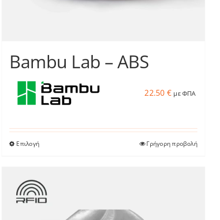
προϊόντος
Bambu Lab – ABS
22.50
€
με ΦΠΑ
Επιλογή
Γρήγορη προβολή
Αυτό
το
προϊόν
έχει
πολλαπλές
παραλλαγές.