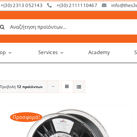
+(30) 2313 052143
+(30) 2111110467
info@thes3
ναζήτηση
α:
op
Services
Academy
S
Προβολή
12 προϊόντων
Προσφορά!