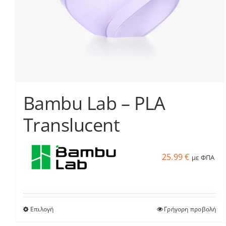
στη
σελίδα
του
προϊόντος
Bambu Lab – PLA
Translucent
25.99
€
με ΦΠΑ
Επιλογή
Γρήγορη προβολή
Αυτό
το