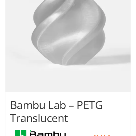
Οι
επιλογές
μπορούν
να
επιλεγούν
στη
σελίδα
του
προϊόντος
Bambu Lab – PETG
Translucent