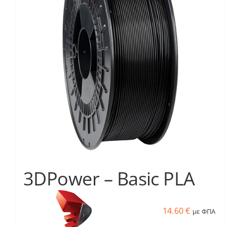
3DPower – Basic PLA
14.60
€
με ΦΠΑ