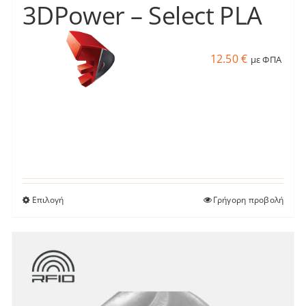
προϊόντος
3DPower – Select PLA
12.50
€
με ΦΠΑ
Επιλογή
Γρήγορη προβολή
Αυτό
το
προϊόν
έχει
πολλαπλές
παραλλαγές.