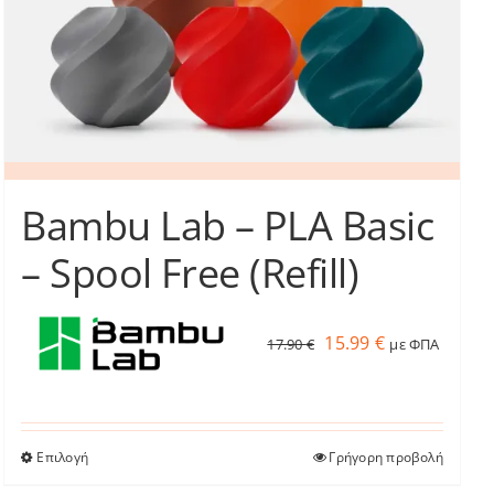
στη
σελίδα
του
προϊόντος
Bambu Lab – PLA Basic
– Spool Free (Refill)
Original
Η
15.99
€
17.90
€
με ΦΠΑ
price
τρέχουσα
was:
τιμή
17.90 €.
είναι:
Επιλογή
Γρήγορη προβολή
Αυτό
15.99 €.
το