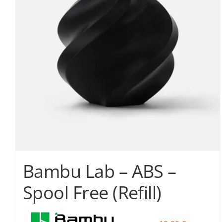
Οι
επιλογές
μπορούν
να
επιλεγούν
στη
σελίδα
του
προϊόντος
Bambu Lab – ABS –
Spool Free (Refill)