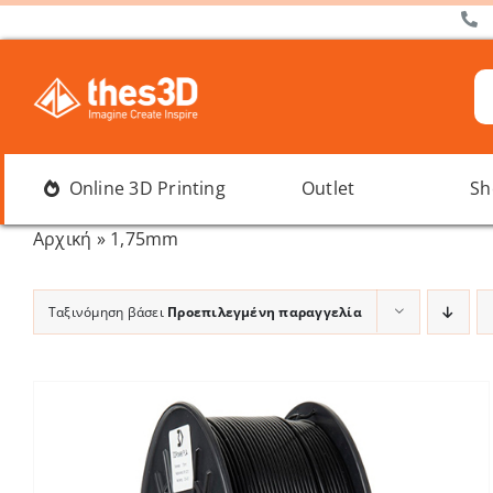
Μετάβαση
στο
περιεχόμενο
Α
γι
Online 3D Printing
Outlet
Sh
Αρχική
»
1,75mm
Ταξινόμηση βάσει
Προεπιλεγμένη παραγγελία