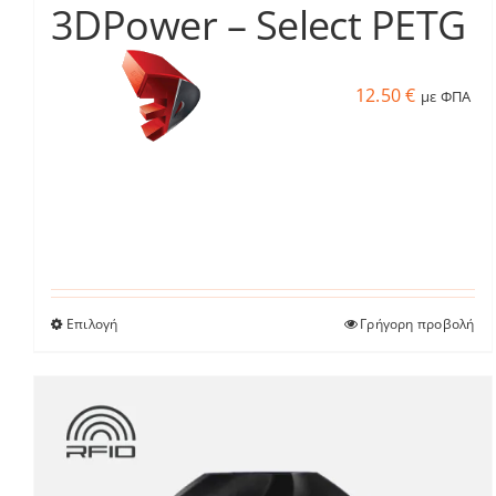
προϊόντος
3DPower – Select PETG
12.50
€
με ΦΠΑ
Επιλογή
Γρήγορη προβολή
Αυτό
το
προϊόν
έχει
πολλαπλές
παραλλαγές.