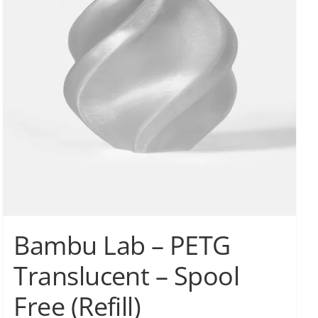
Οι
επιλογές
μπορούν
να
επιλεγούν
στη
σελίδα
του
προϊόντος
Bambu Lab – PETG
Translucent – Spool
Free (Refill)