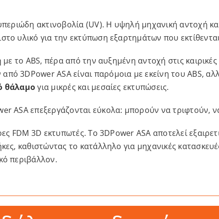
 υπεριώδη ακτινοβολία (UV). Η υψηλή μηχανική αντοχή κ
στο υλικό για την εκτύπωση εξαρτημάτων που εκτίθενται
η με το ABS, πέρα από την αυξημένη αντοχή στις καιρικέ
 από 3DPower ASA είναι παρόμοια με εκείνη του ABS, αλλ
ό θάλαμο
για μικρές και μεσαίες εκτυπώσεις.
er ASA επεξεργάζονται εύκολα: μπορούν να τριφτούν, ν
τερες FDM 3D εκτυπωτές. Το 3DPower ASA αποτελεί εξαιρε
κες, καθιστώντας το κατάλληλο για μηχανικές κατασκευές
κό περιβάλλον.