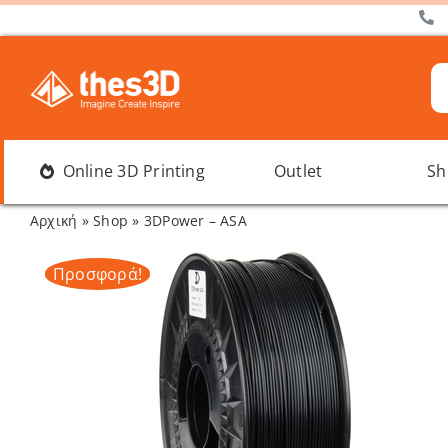
Μετάβαση
στο
περιεχόμενο
Α
γι
Online 3D Printing
Outlet
Sh
Αρχική
»
Shop
»
3DPower – ASA
Προσφορά!