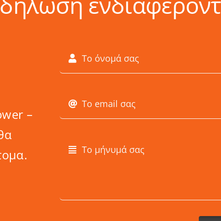
κδήλωση ενδιαφέροντ
ower –
θα
τομα.