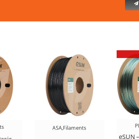
P
ts
ASA
,
Filaments
eSUN –