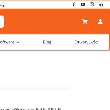
d.gr
oftware
Blog
Επικοινωνία
ην υπεριώδη ακτινοβολία (UV). Η