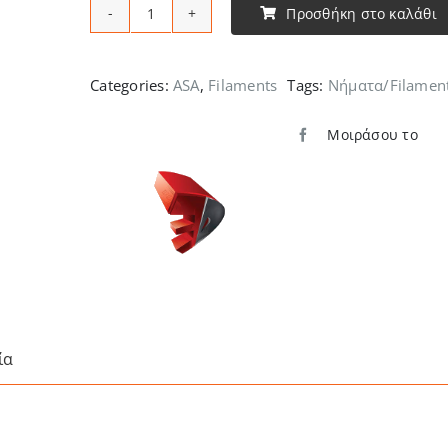
Προσθήκη στο καλάθι
3DPower
-
ASA
Categories:
ASA
,
Filaments
Tags:
Νήματα/Filamen
ποσότητα
Μοιράσου το
ία