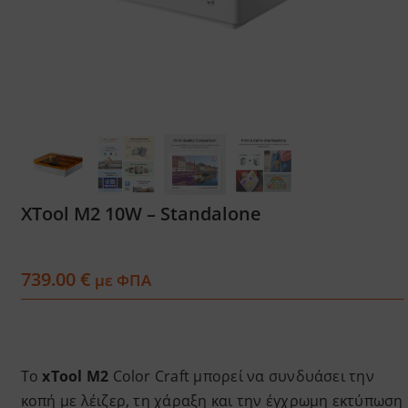
Services
Academy
Software
Blog
XTool M2 10W – Standalone
Επικοινωνία
739.00
€
με ΦΠΑ
Το
xTool M2
Color Craft μπορεί να συνδυάσει την
κοπή με λέιζερ, τη χάραξη και την έγχρωμη εκτύπωση