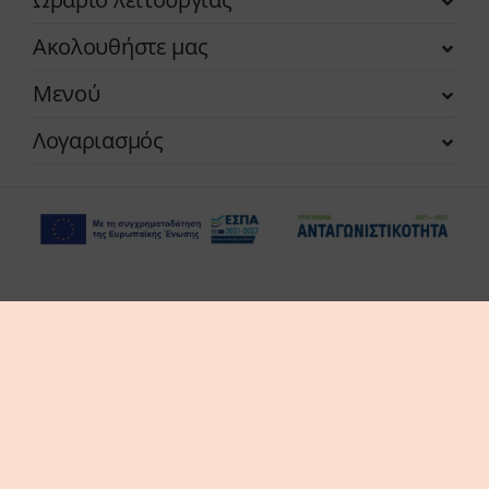
Ακολουθήστε μας
Μενού
Λογαριασμός
Η επιχείρηση χρηματοδοτήθηκε από τη Δράση
του Προγράμματος «Ανταγωνιστικότητα» (ΕΣΠΑ
2021-2027 «Πράσινη Παραγωγική Επένδυση ΜμΕ»
της Δέσμης Δράσεων «Πράσινη Μετάβαση ΜμΕ».
Η Δράση στοχεύει στην αξιοποίηση και ανάπτυξη
συγχρόνων τεχνολογιών από τις ΜμΕ, στην