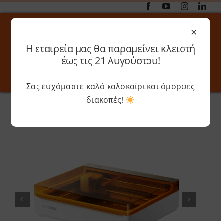
Μετάβαση
στο
×
περιεχόμενο
Η εταιρεία μας θα παραμείνει κλειστή
Αναζήτηση
έως τις 21 Αυγούστου!
για:
Σας ευχόμαστε καλό καλοκαίρι και όμορφες
Toggle
Toggle
Navigation
Navigati
διακοπές!
Αρχική
»
Shop
»
XTool M2 10W – Standalone
Online 3D Printing
Καλάθι
Λογαριασμός
Outlet
Shop
Shop