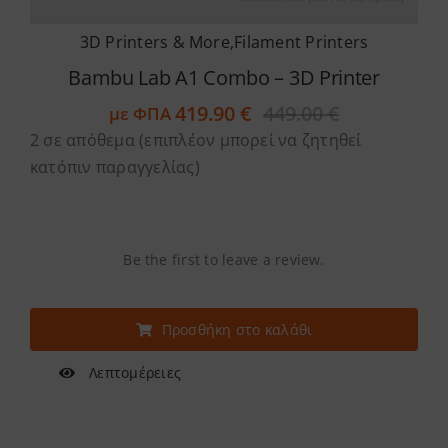
3D Printers & More
,
Filament Printers
Bambu Lab A1 Combo – 3D Printer
419.90
€
449.00
€
με ΦΠΑ
Original
Η
2 σε απόθεμα (επιπλέον μπορεί να ζητηθεί
price
τρέχουσα
was:
τιμή
κατόπιν παραγγελίας)
449.00 €.
είναι:
419.90 €.
Be the first to leave a review.
Προσθήκη στο καλάθι
Λεπτομέρειες