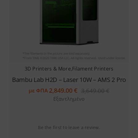
3D Printers & More
,
Filament Printers
Bambu Lab H2D – Laser 10W – AMS 2 Pro
2,849.00
€
3,649.00
€
με ΦΠΑ
Original
Η
Εξαντλημένο
price
τρέχουσα
was:
τιμή
3,649.00 €
είναι:
2,849.00 €
Be the first to leave a review.