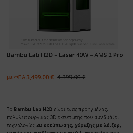
Services
Academy
Software
Bambu Lab H2D – Laser 40W – AMS 2 Pro
Blog
3,499.00
€
4,399.00
€
με ΦΠΑ
Original
Η
price
τρέχουσα
Επικοινωνία
was:
τιμή
4,399.00 €.
είναι:
3,499.00 €.
Tο
Bambu Lab H2D
είναι ένας προηγμένος,
πολυλειτουργικός 3D εκτυπωτής που συνδυάζει
τεχνολογίες
3D εκτύπωσης, χάραξης με λέιζερ,