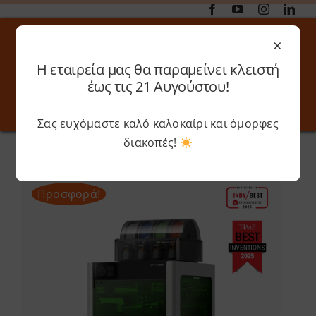
Μετάβαση
στο
×
περιεχόμενο
Η εταιρεία μας θα παραμείνει κλειστή
Αναζήτηση
έως τις 21 Αυγούστου!
για:
Σας ευχόμαστε καλό καλοκαίρι και όμορφες
Toggle
Toggle
Navigation
Navigati
διακοπές!
Αρχική
»
Shop
»
Bambu Lab H2D – Laser 40W – AMS 2
Online 3D Printing
Καλάθι
Pro
Προσφορά!
Λογαριασμός
Outlet
Shop
Shop