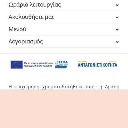
Ωράριο λειτουργίας
Ακολουθήστε μας
Μενού
Λογαριασμός
Η επιχείρηση χρηματοδοτήθηκε από τη Δράση
του Προγράμματος «Ανταγωνιστικότητα» (ΕΣΠΑ
2021-2027 «Πράσινη Παραγωγική Επένδυση ΜμΕ»
της Δέσμης Δράσεων «Πράσινη Μετάβαση ΜμΕ».
Η Δράση στοχεύει στην αξιοποίηση και ανάπτυξη
συγχρόνων τεχνολογιών από τις ΜμΕ, στην