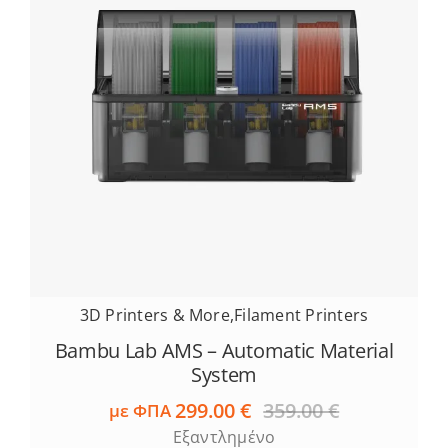
3D Printers & More
,
Filament Printers
Bambu Lab AMS – Automatic Material
System
299.00
€
359.00
€
με ΦΠΑ
Original
Η
Εξαντλημένο
price
τρέχουσα