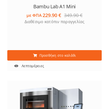
Bambu Lab A1 Mini
229.90
€
349.90
€
με ΦΠΑ
Original
Η
Διαθέσιμο κατόπιν παραγγελίας
price
τρέχουσα
was:
τιμή
349.90 €.
είναι:
229.90 €.
Προσθήκη στο καλάθι
Λεπτομέρειες