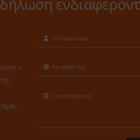
κδήλωση ενδιαφέροντ
trum –
m);
τομα.