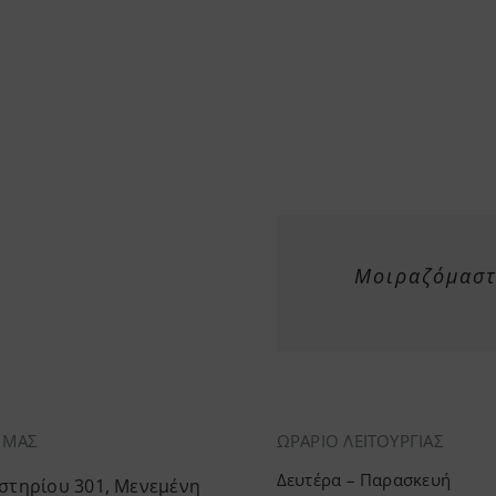
στη
σελίδα
του
προϊόντος
Μοιραζόμαστε
Α ΜΑΣ
ΩΡΑΡΙΟ ΛΕΙΤΟΥΡΓΙΑΣ
Δευτέρα – Παρασκευή
τηρίου 301, Μενεμένη