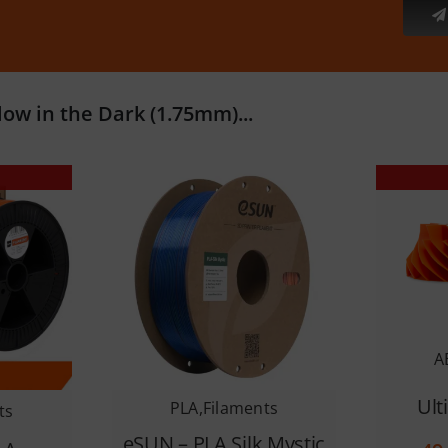
ow in the Dark (1.75mm)...
A
Ult
PLA
,
Filaments
ts
eSUN – PLA Silk Mystic