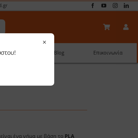
d.gr
×
ύστου!
oftware
Blog
Επικοινωνία
1.75mm)
είναι ένα νήμα με βάση το
PLA