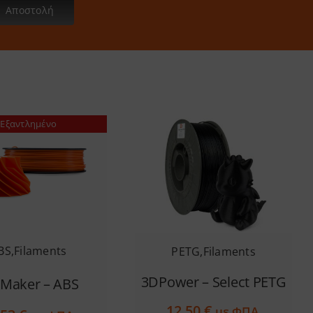
Αποστολή
Εξαντλημένο
BS
,
Filaments
PETG
,
Filaments
3DPower – Select PETG
iMaker – ABS
12.50
€
με ΦΠΑ