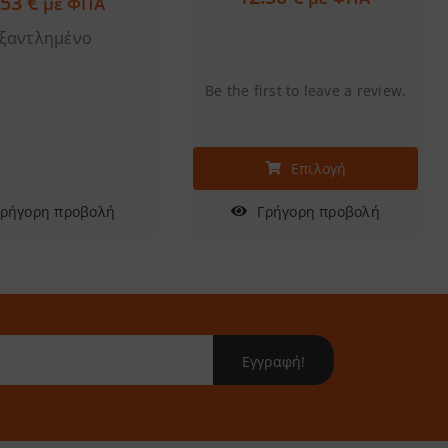
.53
€
με ΦΠΑ
ξαντλημένο
Be the first to leave a review.
Αυτό
Επιλογή
το
Γρήγορη προβολή
προϊόν
Γρήγορη προβολή
έχει
πολλαπλές
παραλλαγές.
Οι
επιλογές
Εγγραφή!
μπορούν
να
επιλεγούν