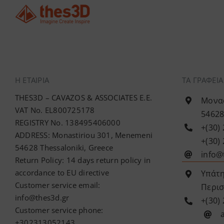
Η ΕΤΑΙΡΊΑ
ΤΑ ΓΡΑΦΕΙ
THES3D – CAVAZOS & ASSOCIATES E.E.
Μονασ
VAT No. EL800725178
54628
REGISTRY No. 138495406000
+(30)
ADDRESS: Monastiriou 301, Menemeni
+(30)
54628 Thessaloniki, Greece
info@
Return Policy: 14 days return policy in
accordance to EU directive
Υπάτη
Customer service email:
Περισ
info@thes3d.gr
+(30)
Customer service phone:
+302313052143