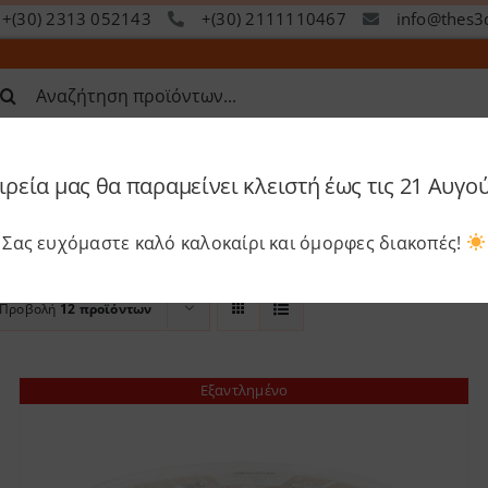
+(30) 2313 052143
+(30) 2111110467
info@thes3
ναζήτηση
α:
ιρεία μας θα παραμείνει κλειστή έως τις 21 Αυγο
op
Services
Academy
S
Σας ευχόμαστε καλό καλοκαίρι και όμορφες διακοπές!
Προβολή
12 προϊόντων
Εξαντλημένο