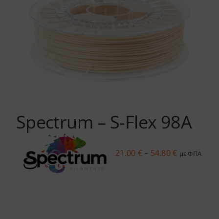
Spectrum – S-Flex 98A
Price
21.00
€
–
54.80
€
με ΦΠΑ
range:
21.00 €
through
54.80 €