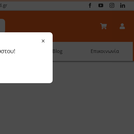
d.gr
×
ύστου!
oftware
Blog
Επικοινωνία