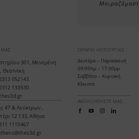
Μοιραζόμαστε
Α ΜΑΣ
ΩΡΑΡΙΟ ΛΕΙΤΟΥΡΓΙΑΣ
Δευτέρα – Παρασκευή
τηρίου 301, Μενεμένη
09:00πμ – 17:00μμ
, Θεσ/νίκη
Σαββάτο – Κυριακή
 2313 052143
Κλειστά
 2312 133530
thes3d.gr
ΑΚΟΛΟΥΘΉΣΤΕ ΜΑΣ:
ς 47 & Λεύκτρων ,
τέρι 12 133, Αθήνα
 211 1110467
athens@thes3d.gr