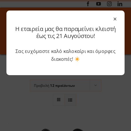
Μετάβαση
στο
×
περιεχόμενο
Η εταιρεία μας θα παραμείνει κλειστή
Αναζήτηση
έως τις 21 Αυγούστου!
για:
Σας ευχόμαστε καλό καλοκαίρι και όμορφες
Toggle
Toggle
Navigation
Navigati
Αρχική
»
Mint Green
διακοπές!
Online 3D Printing
Καλάθι
Ταξινόμηση βάσει
Προεπιλεγμένη
παραγγελία
Λογαριασμός
Outlet
Προβολή
12 προϊόντων
Shop
Shop