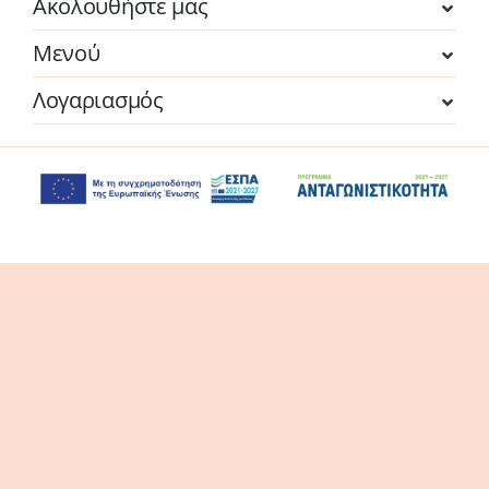
Ακολουθήστε μας
Μενού
Λογαριασμός
Η επιχείρηση χρηματοδοτήθηκε από τη Δράση
του Προγράμματος «Ανταγωνιστικότητα» (ΕΣΠΑ
2021-2027 «Πράσινη Παραγωγική Επένδυση ΜμΕ»
της Δέσμης Δράσεων «Πράσινη Μετάβαση ΜμΕ».
Η Δράση στοχεύει στην αξιοποίηση και ανάπτυξη
συγχρόνων τεχνολογιών από τις ΜμΕ, στην
αναβάθμιση των παραγόμενων προϊόντων /
υπηρεσιών και εν γένει δραστηριοτήτων τους.