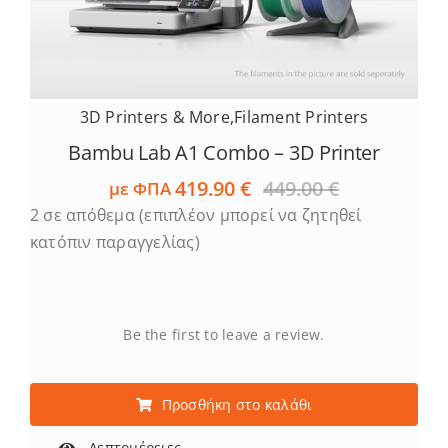
3D Printers & More
,
Filament Printers
Bambu Lab A1 Combo – 3D Printer
419.90
€
449.00
€
με ΦΠΑ
Original
Η
2 σε απόθεμα (επιπλέον μπορεί να ζητηθεί
price
τρέχουσα
was:
τιμή
κατόπιν παραγγελίας)
449.00 €.
είναι:
419.90 €.
Be the first to leave a review.
Προσθήκη στο καλάθι
Λεπτομέρειες