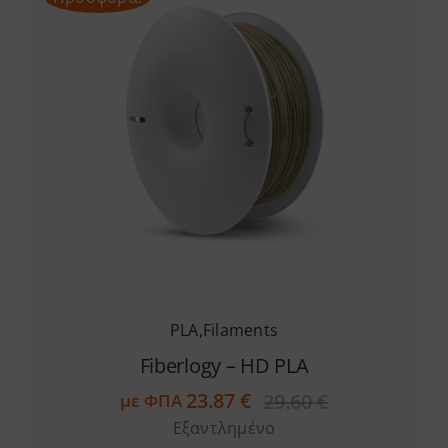
PLA
,
Filaments
Fiberlogy – HD PLA
23.87
€
29.60
€
με ΦΠΑ
Original
Η
Εξαντλημένο
price
τρέχουσα