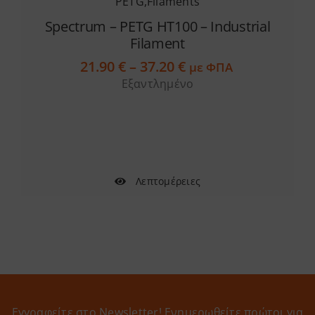
PETG
,
Filaments
Spectrum – PETG HT100 – Industrial
Filament
Price
21.90
€
–
37.20
€
με ΦΠΑ
range:
Εξαντλημένο
21.90 €
through
37.20 €
Λεπτομέρειες
Εγγραφείτε στο Newsletter! Eνημερωθείτε πρώτοι για