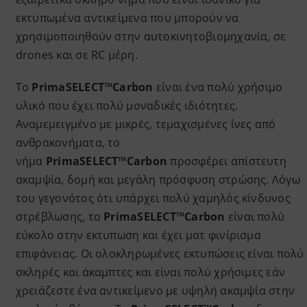
εκτυπωμένα αντικείμενα που μπορούν να
χρησιμοποιηθούν στην αυτοκινητοβιομηχανία, σε
drones και σε RC μέρη.
Το
PrimaSELECT™Carbon
είναι ένα πολύ χρήσιμο
υλικό που έχει πολύ μοναδικές ιδιότητες.
Αναμεμειγμένο με μικρές, τεμαχισμένες ίνες από
ανθρακονήματα, το
νήμα
PrimaSELECT™Carbon
προσφέρει απίστευτη
ακαμψία, δομή και μεγάλη πρόσφυση στρώσης. Λόγω
του γεγονότος ότι υπάρχει πολύ χαμηλός κίνδυνος
στρέβλωσης, το
PrimaSELECT™Carbon
είναι πολύ
εύκολο στην εκτυπωση και έχει ματ φινίρισμα
επιφάνειας. Οι ολοκληρωμένες εκτυπώσεις είναι πολύ
σκληρές και άκαμπτες και είναι πολύ χρήσιμες εάν
χρειάζεστε ένα αντικείμενο με υψηλή ακαμψία στην