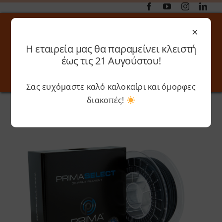
Μετάβαση
στο
×
περιεχόμενο
Η εταιρεία μας θα παραμείνει κλειστή
Αναζήτηση
έως τις 21 Αυγούστου!
για:
Σας ευχόμαστε καλό καλοκαίρι και όμορφες
Toggle
Toggle
Navigation
Navigati
διακοπές!
Αρχική
»
Shop
»
Prima – Select Carbon
Online 3D Printing
Καλάθι
Λογαριασμός
Outlet
Shop
Shop