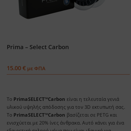
Services
Academy
Prima – Select Carbon
Software
15.00
€
Blog
με ΦΠΑ
Επικοινωνία
Το
PrimaSELECT™Carbon
είναι η τελευταία γενιά
υλικού υψηλής απόδοσης για τον 3D εκτυπωτή σας.
Το
PrimaSELECT™Carbon
βασίζεται σε PETG και
ενισχύεται με 20% ίνες άνθρακα. Αυτό κάνει για ένα
εξαιρετικά σκληρό νήμα που είναι ιδανικό για