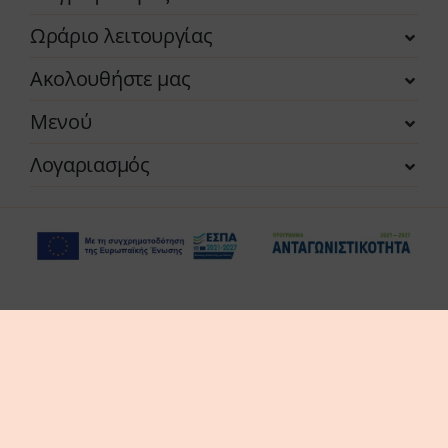
Ωράριο λειτουργίας
Ακολουθήστε μας
Μενού
Λογαριασμός
Η επιχείρηση χρηματοδοτήθηκε από τη Δράση
του Προγράμματος «Ανταγωνιστικότητα» (ΕΣΠΑ
2021-2027 «Πράσινη Παραγωγική Επένδυση ΜμΕ»
της Δέσμης Δράσεων «Πράσινη Μετάβαση ΜμΕ».
Η Δράση στοχεύει στην αξιοποίηση και ανάπτυξη