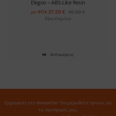
Elegoo – ABS-Like Resin
37.50
€
46.50
€
με ΦΠΑ
Original
Η
Εξαντλημένο
price
τρέχουσα
was:
τιμή
46.50 €.
είναι:
37.50 €.
Λεπτομέρειες
Εγγραφείτε στο Newsletter! Eνημερωθείτε πρώτοι για
τις προσφορές μας,