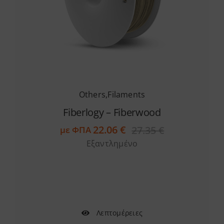
Others
,
Filaments
Fiberlogy – Fiberwood
22.06
€
27.35
€
με ΦΠΑ
Original
Η
Εξαντλημένο
price
τρέχουσα
was:
τιμή
27.35 €.
είναι:
22.06 €.
Λεπτομέρειες