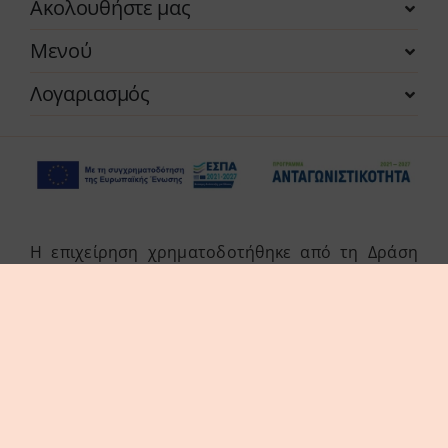
Ακολουθήστε μας
Μενού
Λογαριασμός
Η επιχείρηση χρηματοδοτήθηκε από τη Δράση
του Προγράμματος «Ανταγωνιστικότητα» (ΕΣΠΑ
2021-2027 «Πράσινη Παραγωγική Επένδυση ΜμΕ»
της Δέσμης Δράσεων «Πράσινη Μετάβαση ΜμΕ».
Η Δράση στοχεύει στην αξιοποίηση και ανάπτυξη
συγχρόνων τεχνολογιών από τις ΜμΕ, στην
αναβάθμιση των παραγόμενων προϊόντων /
υπηρεσιών και εν γένει δραστηριοτήτων τους.