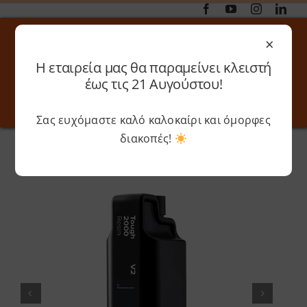
Μετάβαση
στο
×
περιεχόμενο
Η εταιρεία μας θα παραμείνει κλειστή
Αναζήτηση
έως τις 21 Αυγούστου!
για:
Σας ευχόμαστε καλό καλοκαίρι και όμορφες
Toggle
Toggle
Navigation
Navigati
διακοπές!
Αρχική
»
Shop
»
Formlabs – Tough 2000 Resin V2 (Form
Online 3D Printing
Καλάθι
4) – 1L
Λογαριασμός
Outlet
Shop
Shop