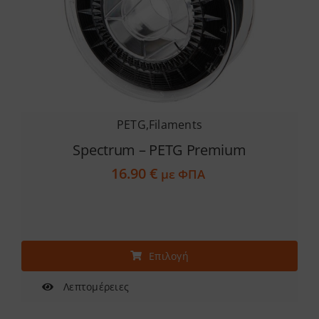
PETG
,
Filaments
Spectrum – PETG Premium
16.90
€
με ΦΠΑ
Αυτό
Επιλογή
το
προϊόν
Λεπτομέρειες
έχει