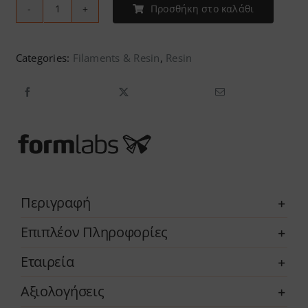
Προσθήκη στο καλάθι
Formlabs
-
Tough
Categories:
Filaments & Resin
,
Resin
2000
Resin
V2
(Form
4)
-
1L
Περιγραφή
ποσότητα
Επιπλέον Πληροφορίες
Εταιρεία
Αξιολογήσεις