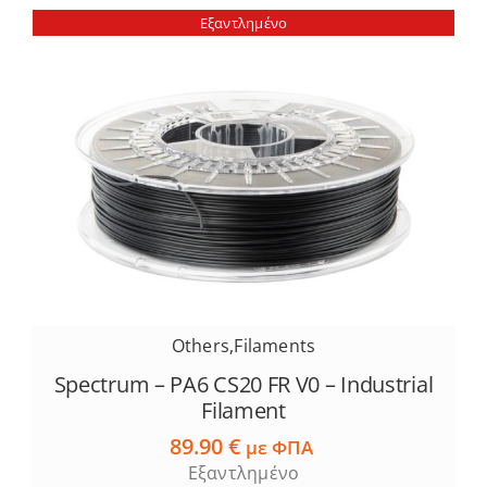
πολλαπλές
Εξαντλημένο
παραλλαγές.
Οι
επιλογές
μπορούν
να
επιλεγούν
στη
σελίδα
του
προϊόντος
Others
,
Filaments
Spectrum – PA6 CS20 FR V0 – Industrial
Filament
89.90
€
με ΦΠΑ
Εξαντλημένο