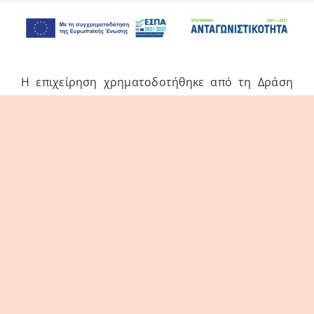
Η επιχείρηση χρηματοδοτήθηκε από τη Δράση
του Προγράμματος «Ανταγωνιστικότητα» (ΕΣΠΑ
2021-2027 «Πράσινη Παραγωγική Επένδυση ΜμΕ»
της Δέσμης Δράσεων «Πράσινη Μετάβαση ΜμΕ».
Η Δράση στοχεύει στην αξιοποίηση και ανάπτυξη
συγχρόνων τεχνολογιών από τις ΜμΕ, στην
αναβάθμιση των παραγόμενων προϊόντων /
υπηρεσιών και εν γένει δραστηριοτήτων τους.
© thes3d.gr 2026. All Rights Reserved