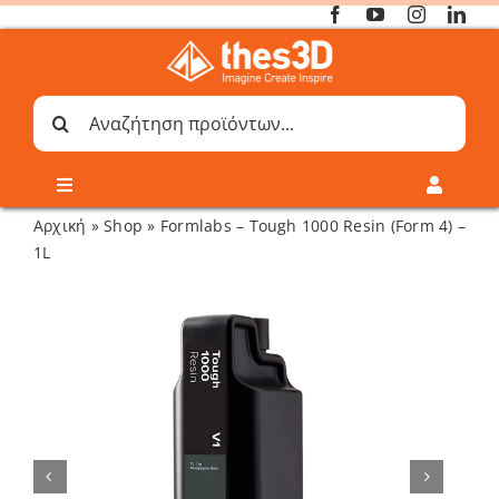
Μετάβαση
στο
περιεχόμενο
Αναζήτηση
για:
Toggle
Toggle
Navigation
Navigati
Αρχική
»
Shop
»
Formlabs – Tough 1000 Resin (Form 4) –
Online 3D Printing
Καλάθι
1L
Λογαριασμός
Outlet
Shop
Shop