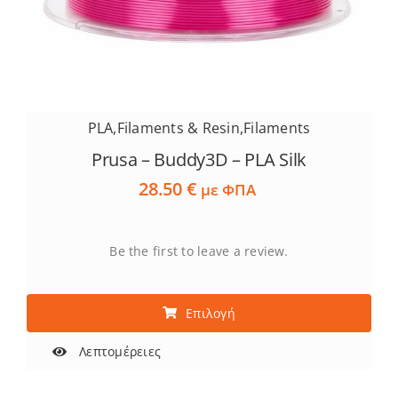
PLA
,
Filaments & Resin
,
Filaments
Prusa – Buddy3D – PLA Silk
28.50
€
με ΦΠΑ
Be the first to leave a review.
Αυτό
Επιλογή
το
προϊόν
Λεπτομέρειες
έχει