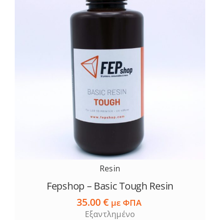
επιλογές
μπορούν
να
επιλεγούν
στη
σελίδα
του
προϊόντος
Resin
Fepshop – Basic Tough Resin
35.00
€
με ΦΠΑ
Εξαντλημένο