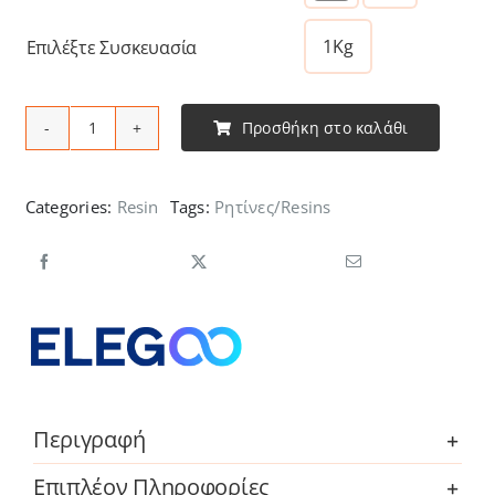
1Kg
Επιλέξτε Συσκευασία
Προσθήκη στο καλάθι
Elegoo
-
ABS-
Categories:
Resin
Tags:
Ρητίνες/Resins
Like
Resin
ποσότητα
Περιγραφή
Επιπλέον Πληροφορίες