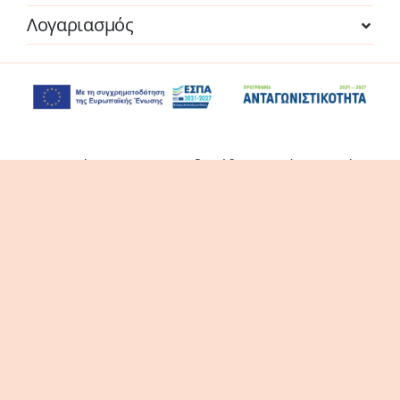
Λογαριασμός
Η επιχείρηση χρηματοδοτήθηκε από τη Δράση
του Προγράμματος «Ανταγωνιστικότητα» (ΕΣΠΑ
2021-2027 «Πράσινη Παραγωγική Επένδυση ΜμΕ»
της Δέσμης Δράσεων «Πράσινη Μετάβαση ΜμΕ».
Η Δράση στοχεύει στην αξιοποίηση και ανάπτυξη
συγχρόνων τεχνολογιών από τις ΜμΕ, στην
αναβάθμιση των παραγόμενων προϊόντων /
υπηρεσιών και εν γένει δραστηριοτήτων τους.
© thes3d.gr 2026. All Rights Reserved