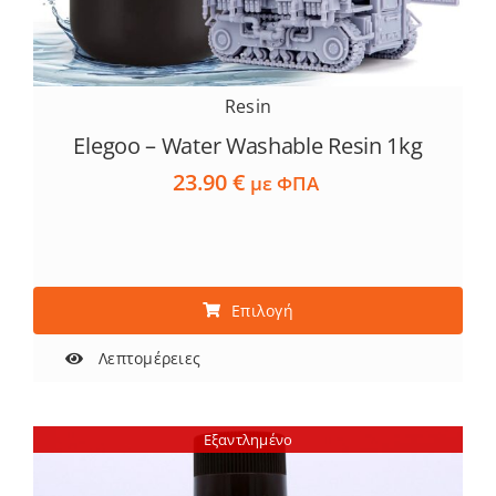
Resin
Elegoo – Water Washable Resin 1kg
23.90
€
με ΦΠΑ
Αυτό
Επιλογή
το
προϊόν
Λεπτομέρειες
έχει
πολλαπλές
Εξαντλημένο
παραλλαγές.
Οι