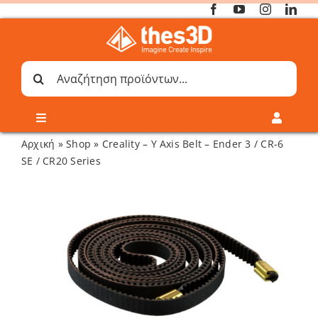
Μετάβαση
στο
περιεχόμενο
Αναζήτηση
για:
Toggle
Toggle
Navigation
Navigati
Αρχική
»
Shop
»
Creality – Y Axis Belt – Ender 3 / CR-6
Online 3D Printing
Καλάθι
SE / CR20 Series
Λογαριασμός
Outlet
Shop
Shop