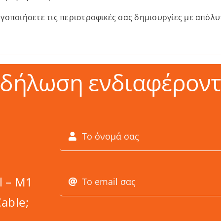
εργοποιήσετε τις περιστροφικές σας δημιουργίες με απόλυτ
κδήλωση ενδιαφέροντ
l – M1
able;