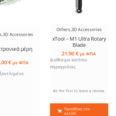
Others
,
3D Accessories
s
,
3D Accessories
xTool – M1 Ultra Rotary
Blade
τρονικά μέρη
21.90
€
με ΦΠΑ
Διαθέσιμο κατόπιν
.00
€
με ΦΠΑ
παραγγελίας
ξαντλημένο
Be the first to leave a review.
Προσθήκη στο
καλάθι