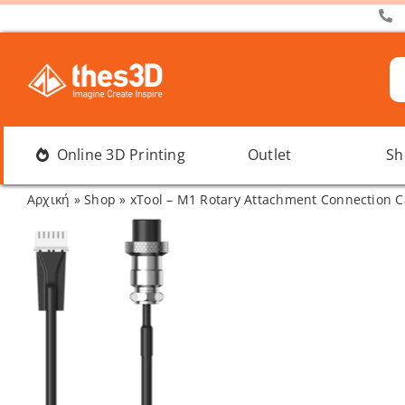
Μετάβαση
στο
περιεχόμενο
Α
γι
Online 3D Printing
Outlet
Sh
Αρχική
»
Shop
»
xTool – M1 Rotary Attachment Connection C