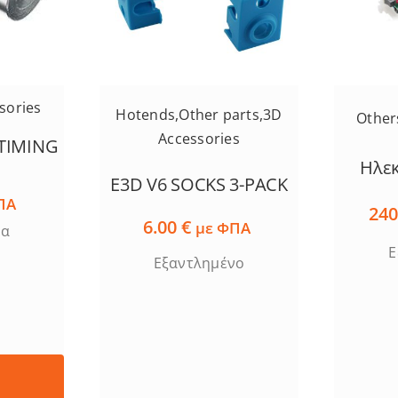
sories
Hotends
,
Other parts
,
3D
Other
Accessories
0 TIMING
Ηλεκ
E3D V6 SOCKS 3-PACK
ΠΑ
240
6.00
€
με ΦΠΑ
μα
Ε
Εξαντλημένο
ο