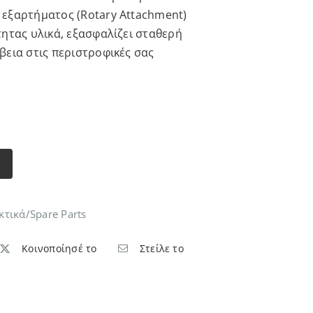
 εξαρτήματος (Rotary Attachment)
τητας υλικά, εξασφαλίζει σταθερή
βεια στις περιστροφικές σας
κτικά/Spare Parts
Κοινοποίησέ το
Στείλε το