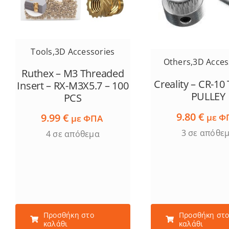
Tools
,
3D Accessories
Others
,
3D Acces
Ruthex – M3 Threaded
Creality – CR-1
Insert – RX-M3X5.7 – 100
PULLEY
PCS
9.80
€
9.99
€
με Φ
με ΦΠΑ
3 σε απόθε
4 σε απόθεμα
Προσθήκη στο
Προσθήκη στ
καλάθι
καλάθι