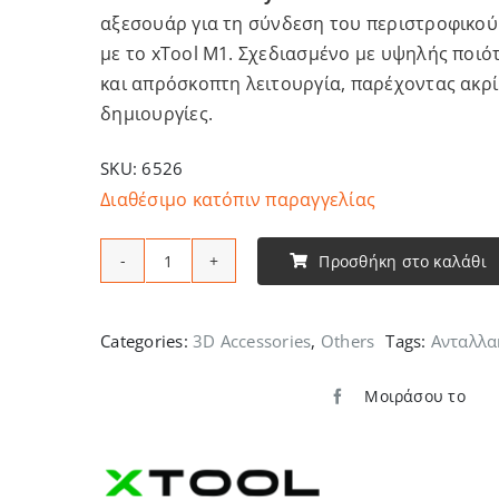
αξεσουάρ για τη σύνδεση του περιστροφικού
με το xTool M1. Σχεδιασμένο με υψηλής ποιό
και απρόσκοπτη λειτουργία, παρέχοντας ακρί
δημιουργίες.
SKU:
6526
Διαθέσιμο κατόπιν παραγγελίας
Προσθήκη στο καλάθι
xTool
-
M1
Categories:
3D Accessories
,
Others
Tags:
Ανταλλα
Rotary
Attachment
Μοιράσου το
Connection
Cable
ποσότητα