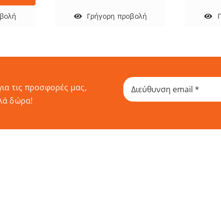
Γρήγορη προβολή
οβολή
για τις προσφορές μας,
λά δώρα!