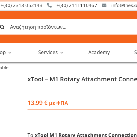
+(30) 2313 052143
+(30) 2111110467
info@thes3
ναζήτηση
α:
op
Services
Academy
S
able
xTool – M1 Rotary Attachment Conne
13.99
€
με ΦΠΑ
Το
xTool M1 Rotary Attachment Connection