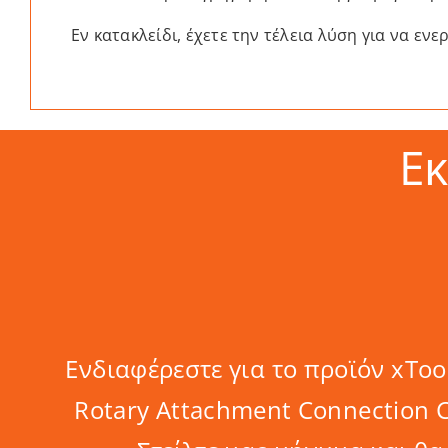
Εν κατακλείδι, έχετε την τέλεια λύση για να εν
Ε
Ενδιαφέρεστε για το προϊόν xToo
Rotary Attachment Connection C