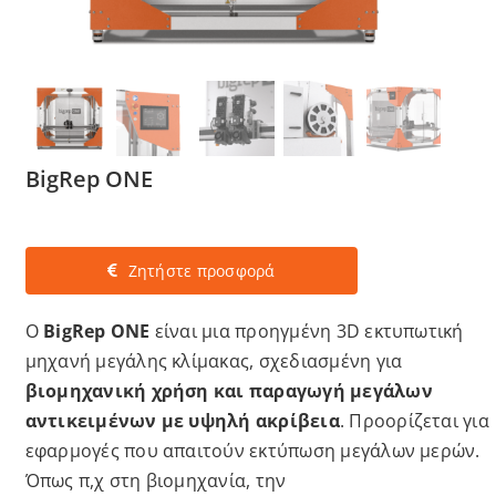
Services
Academy
BigRep ONE
Software
Blog
Ζητήστε προσφορά
Επικοινωνία
Ο
BigRep ONE
είναι μια προηγμένη 3D εκτυπωτική
μηχανή μεγάλης κλίμακας, σχεδιασμένη για
βιομηχανική χρήση και παραγωγή μεγάλων
αντικειμένων με υψηλή ακρίβεια
. Προορίζεται για
εφαρμογές που απαιτούν εκτύπωση μεγάλων μερών.
Όπως π,χ στη βιομηχανία, την