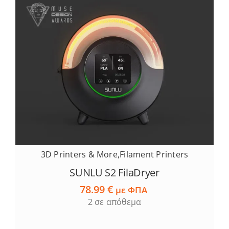
3D Printers & More
,
Filament Printers
SUNLU S2 FilaDryer
78.99
€
με ΦΠΑ
2 σε απόθεμα