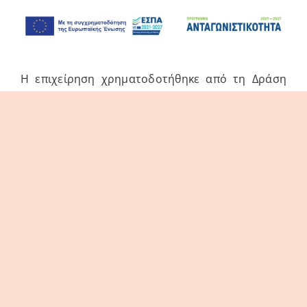
Η επιχείρηση χρηματοδοτήθηκε από τη Δράση
του Προγράμματος «Ανταγωνιστικότητα» (ΕΣΠΑ
2021-2027 «Πράσινη Παραγωγική Επένδυση ΜμΕ»
της Δέσμης Δράσεων «Πράσινη Μετάβαση ΜμΕ».
Η Δράση στοχεύει στην αξιοποίηση και ανάπτυξη
συγχρόνων τεχνολογιών από τις ΜμΕ, στην
αναβάθμιση των παραγόμενων προϊόντων /
υπηρεσιών και εν γένει δραστηριοτήτων τους.
© thes3d.gr 2026. All Rights Reserved