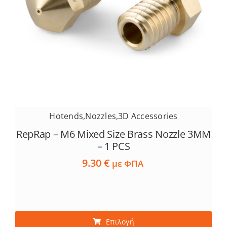
Hotends
,
Nozzles
,
3D Accessories
RepRap – M6 Mixed Size Brass Nozzle 3MM
– 1 PCS
9.30
€
με ΦΠΑ
Αυτό
Επιλογή