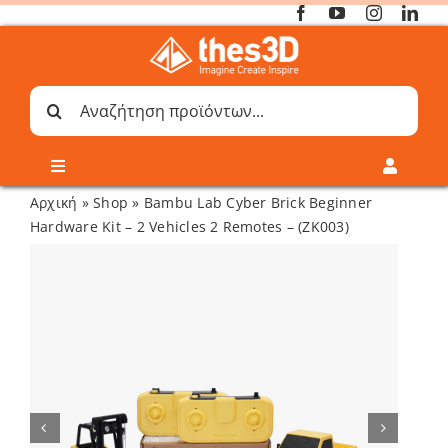
Μετάβαση
στο
περιεχόμενο
Αναζήτηση
για:
Toggle
Toggle
Navigation
Navigati
Αρχική
»
Shop
»
Bambu Lab Cyber Brick Beginner
Online 3D Printing
Καλάθι
Hardware Kit – 2 Vehicles 2 Remotes – (ZK003)
Λογαριασμός
Outlet
Shop
Shop