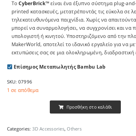
Το
CyberBrick™
είναι ένα έξυπνο σύστημα plug-and-
printed κατασκευές, μετατρέποντάς τις εύκολα σε λ
τηλεκατευθυνόμενα παιχνίδια. Χωρίς να απαιτούνται
μπορεί να συναρμολογήσει, να συγχρονίσει και να 
υπολογιστή ή κινητού. Υποστηριζόμενο από την πλο
MakerWorld, αποτελεί το ιδανικό εργαλείο για να μ
εκτυπώσεις σας σε μια ολοκληρωμένη, διαδραστική 
Επίσημος Μεταπωλητής Bambu Lab
SKU:
07996
1 σε απόθεμα
Προσθήκη στο καλάθι
Bambu
Lab
Cyber
Categories:
3D Accessories
,
Others
Brick