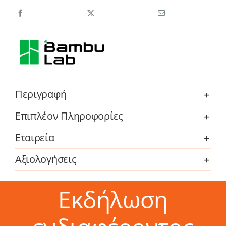
Beginner
Hardware
Kit
-
2
Vehicles
Περιγραφή
2
Remotes
Επιπλέον Πληροφορίες
-
(ZK003)
Εταιρεία
ποσότητα
Αξιολογήσεις
Εκδήλωση