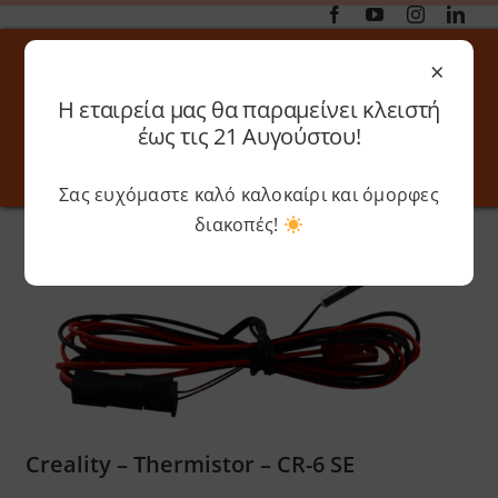
Μετάβαση
στο
×
περιεχόμενο
Η εταιρεία μας θα παραμείνει κλειστή
Αναζήτηση
έως τις 21 Αυγούστου!
για:
Σας ευχόμαστε καλό καλοκαίρι και όμορφες
Toggle
Toggle
Navigation
Navigati
διακοπές!
Αρχική
»
Shop
»
Creality – Thermistor – CR-6 SE
Online 3D Printing
Καλάθι
Λογαριασμός
Outlet
Shop
Creality – Thermistor – CR-6 SE
Shop