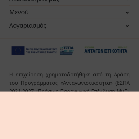
Μενού
Λογαριασμός
Η επιχείρηση χρηματοδοτήθηκε από τη Δράση
του Προγράμματος «Ανταγωνιστικότητα» (ΕΣΠΑ
2021-2027 «Πράσινη Παραγωγική Επένδυση ΜμΕ»
της Δέσμης Δράσεων «Πράσινη Μετάβαση ΜμΕ».
Η Δράση στοχεύει στην αξιοποίηση και ανάπτυξη
συγχρόνων τεχνολογιών από τις ΜμΕ, στην
αναβάθμιση των παραγόμενων προϊόντων /
υπηρεσιών και εν γένει δραστηριοτήτων τους.