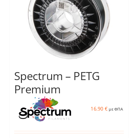
παραλλαγές.
Οι
επιλογές
μπορούν
να
επιλεγούν
στη
σελίδα
του
Spectrum – PETG
προϊόντος
Premium
16.90
€
με ΦΠΑ