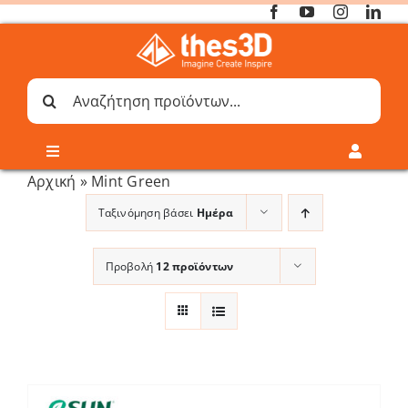
Μετάβαση
στο
περιεχόμενο
Αναζήτηση
για:
Toggle
Toggle
Navigation
Navigati
Αρχική
»
Mint Green
Online 3D Printing
Καλάθι
Ταξινόμηση βάσει
Ημέρα
Λογαριασμός
Outlet
Προβολή
12 προϊόντων
Shop
Shop