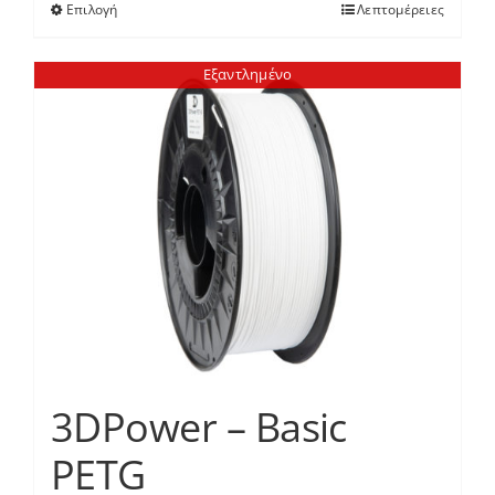
Επιλογή
Λεπτομέρειες
Αυτό
το
προϊόν
Εξαντλημένο
έχει
πολλαπλές
παραλλαγές.
Οι
επιλογές
μπορούν
να
επιλεγούν
στη
σελίδα
του
3DPower – Basic
προϊόντος
PETG