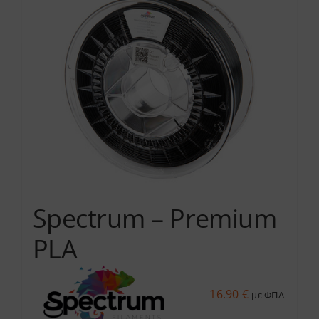
Services
Academy
Software
Blog
Spectrum – Premium
Επικοινωνία
PLA
16.90
€
με ΦΠΑ