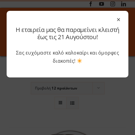
Μετάβαση
στο
×
περιεχόμενο
Η εταιρεία μας θα παραμείνει κλειστή
Αναζήτηση
έως τις 21 Αυγούστου!
για:
Σας ευχόμαστε καλό καλοκαίρι και όμορφες
Toggle
Toggle
Navigation
Navigati
Αρχική
»
Arctic White
διακοπές!
Online 3D Printing
Καλάθι
Ταξινόμηση βάσει
Προεπιλεγμένη
παραγγελία
Λογαριασμός
Outlet
Προβολή
12 προϊόντων
Shop
Shop