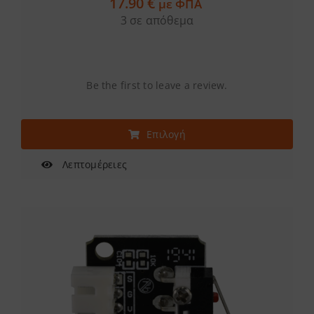
17.90
€
με ΦΠΑ
3 σε απόθεμα
Be the first to leave a review.
Αυτό
Επιλογή
το
προϊόν
Λεπτομέρειες
έχει
πολλαπλές
παραλλαγές.
Οι
επιλογές
μπορούν
να