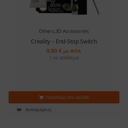
επιλεγούν
στη
σελίδα
του
Others
,
3D Accessories
προϊόντος
Creality – End-Stop Switch
9.80
€
με ΦΠΑ
1 σε απόθεμα
Προσθήκη στο καλάθι
Λεπτομέρειες