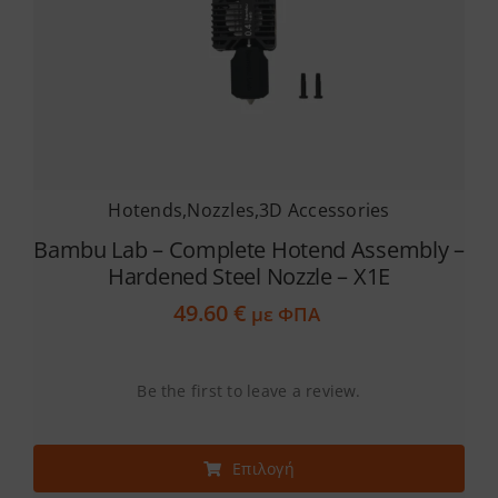
Hotends
,
Nozzles
,
3D Accessories
Bambu Lab – Complete Hotend Assembly –
Hardened Steel Nozzle – X1E
49.60
€
με ΦΠΑ
Be the first to leave a review.
Αυτό
Επιλογή
το