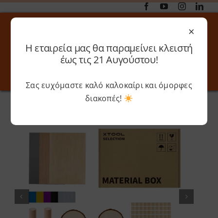
Μετάβαση
στο
×
περιεχόμενο
Η εταιρεία μας θα παραμείνει κλειστή
Αναζήτηση
έως τις 21 Αυγούστου!
για:
Σας ευχόμαστε καλό καλοκαίρι και όμορφες
Toggle
Toggle
Navigation
Navigati
διακοπές!
Αρχική
»
Shop
»
xTool – Laser Material Pack
Online 3D Printing
Καλάθι
Λογαριασμός
Outlet
Shop
Shop