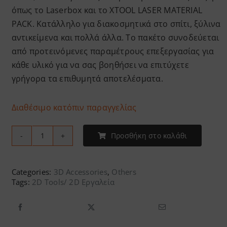
όπως το Laserbox και το XTOOL LASER MATERIAL
PACK. Κατάλληλο για διακοσμητικά στο σπίτι, ξύλινα
αντικείμενα και πολλά άλλα. Το πακέτο συνοδεύεται
από προτεινόμενες παραμέτρους επεξεργασίας για
κάθε υλικό για να σας βοηθήσει να επιτύχετε
γρήγορα τα επιθυμητά αποτελέσματα.
Διαθέσιμο κατόπιν παραγγελίας
Προσθήκη στο καλάθι
xTool
-
Laser
Categories:
3D Accessories
,
Others
Tags:
2D Tools/ 2D Εργαλεία
Material
Pack
ποσότητα