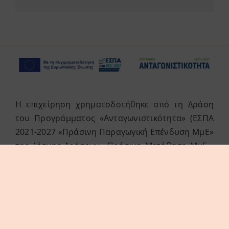
Η επιχείρηση χρηματοδοτήθηκε από τη Δράση
του Προγράμματος «Ανταγωνιστικότητα» (ΕΣΠΑ
2021-2027 «Πράσινη Παραγωγική Επένδυση ΜμΕ»
της Δέσμης Δράσεων «Πράσινη Μετάβαση ΜμΕ».
Η Δράση στοχεύει στην αξιοποίηση και ανάπτυξη
συγχρόνων τεχνολογιών από τις ΜμΕ, στην
αναβάθμιση των παραγόμενων προϊόντων /
υπηρεσιών και εν γένει δραστηριοτήτων τους.