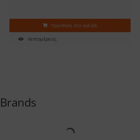
Προσθήκη στο καλάθι
Λεπτομέρειες
Brands