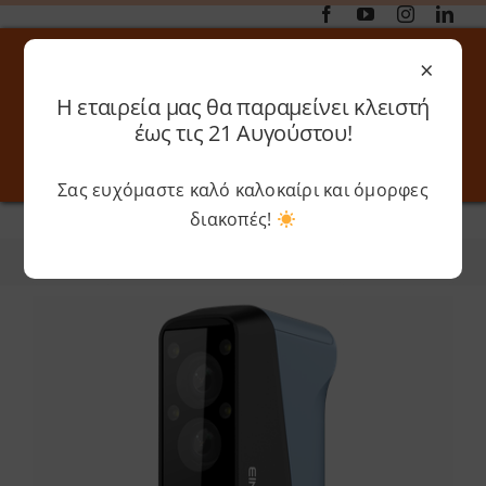
Μετάβαση
στο
×
περιεχόμενο
Η εταιρεία μας θα παραμείνει κλειστή
Αναζήτηση
έως τις 21 Αυγούστου!
για:
Σας ευχόμαστε καλό καλοκαίρι και όμορφες
Toggle
Toggle
Navigation
Navigati
διακοπές!
Αρχική
»
SHINING 3D
Online 3D Printing
Καλάθι
Φίλτρα
Ταξινόμηση
Λογαριασμός
Outlet
Shop
Shop