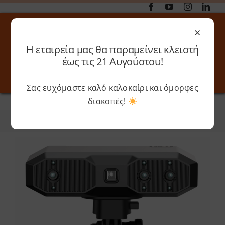
Μετάβαση
στο
×
περιεχόμενο
Η εταιρεία μας θα παραμείνει κλειστή
Αναζήτηση
έως τις 21 Αυγούστου!
για:
Σας ευχόμαστε καλό καλοκαίρι και όμορφες
Toggle
Toggle
Navigation
Navigati
διακοπές!
Αρχική
»
REVOPOINT
Online 3D Printing
Καλάθι
Φίλτρα
Ταξινόμηση
Λογαριασμός
Outlet
Shop
Shop