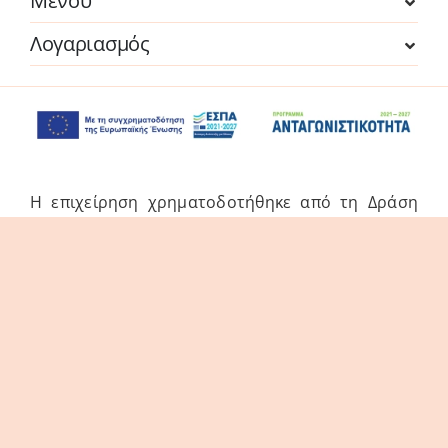
Μενού
Λογαριασμός
Η επιχείρηση χρηματοδοτήθηκε από τη Δράση
του Προγράμματος «Ανταγωνιστικότητα» (ΕΣΠΑ
2021-2027 «Πράσινη Παραγωγική Επένδυση ΜμΕ»
της Δέσμης Δράσεων «Πράσινη Μετάβαση ΜμΕ».
Η Δράση στοχεύει στην αξιοποίηση και ανάπτυξη
συγχρόνων τεχνολογιών από τις ΜμΕ, στην
αναβάθμιση των παραγόμενων προϊόντων /
υπηρεσιών και εν γένει δραστηριοτήτων τους.