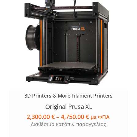
3D Printers & More
,
Filament Printers
Original Prusa XL
Price
2,300.00
€
–
4,750.00
€
με ΦΠΑ
range:
Διαθέσιμο κατόπιν παραγγελίας
2,300.00 €
through