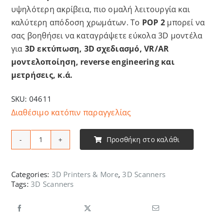
υψηλότερη ακρίβεια, πιο ομαλή λειτουργία και
καλύτερη απόδοση χρωμάτων. Το
POP 2
μπορεί να
σας βοηθήσει να καταγράψετε εύκολα 3D μοντέλα
για
3D εκτύπωση, 3D σχεδιασμό, VR/AR
μοντελοποίηση, reverse engineering και
μετρήσεις, κ.ά.
SKU:
04611
Διαθέσιμο κατόπιν παραγγελίας
Προσθήκη στο καλάθι
REVOPOINT
POP
2
Categories:
3D Printers & More
,
3D Scanners
Tags:
3D Scanners
3D
SCANNER
ποσότητα