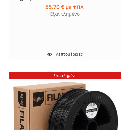
55.70
€
με ΦΠΑ
Εξαντλημένο
Λεπτομέρειες
Εξαντλημένο