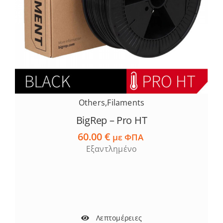
Others
,
Filaments
BigRep – Pro HT
60.00
€
με ΦΠΑ
Εξαντλημένο
Λεπτομέρειες