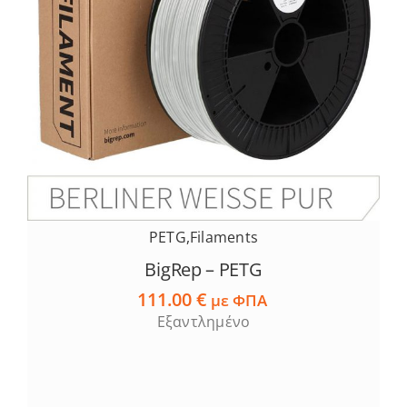
PETG
,
Filaments
BigRep – PETG
111.00
€
με ΦΠΑ
Εξαντλημένο