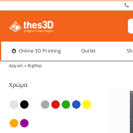
Μετάβαση
στο
περιεχόμενο
Α
γι
Online 3D Printing
Outlet
Sh
Αρχική
»
BigRep
Χρώμα