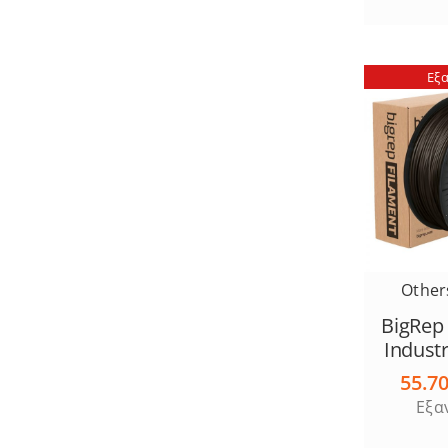
Εξ
Other
BigRep
Industr
55.7
Εξα