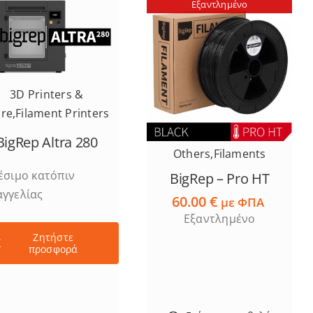
Εξαντλημένο
3D Printers &
re
,
Filament Printers
BigRep Altra 280
Others
,
Filaments
έσιμο κατόπιν
BigRep – Pro HT
γγελίας
60.00
€
με ΦΠΑ
Εξαντλημένο
Ζητήστε
προσφορά