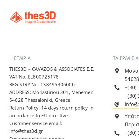
Η ΕΤΑΙΡΊΑ
ΤΑ ΓΡΑΦΕΙ
THES3D – CAVAZOS & ASSOCIATES E.E.
Μονασ
VAT No. EL800725178
54628
REGISTRY No. 138495406000
+(30)
ADDRESS: Monastiriou 301, Menemeni
+(30)
54628 Thessaloniki, Greece
info@
Return Policy: 14 days return policy in
accordance to EU directive
Υπάτη
Customer service email:
Περισ
info@thes3d.gr
+(30)
Customer service phone: