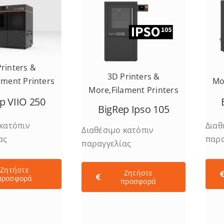
rinters &
3D Printers &
ament Printers
Mo
More
,
Filament Printers
p VIIO 250
BigRep Ipso 105
 κατόπιν
Διαθ
Διαθέσιμο κατόπιν
ας
παρα
παραγγελίας
Ζητήστε
Ζητήστε
προσφορά
προσφορά