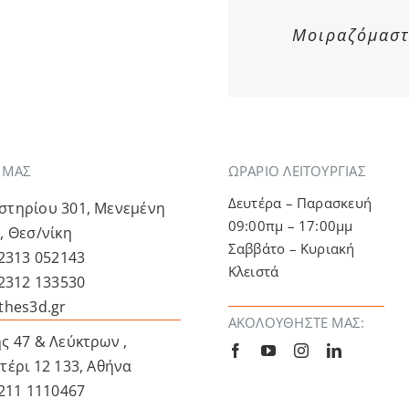
Μοιραζόμαστε
Α ΜΑΣ
ΩΡΑΡΙΟ ΛΕΙΤΟΥΡΓΙΑΣ
Δευτέρα – Παρασκευή
τηρίου 301, Μενεμένη
09:00πμ – 17:00μμ
, Θεσ/νίκη
Σαββάτο – Κυριακή
 2313 052143
Κλειστά
 2312 133530
thes3d.gr
ΑΚΟΛΟΥΘΉΣΤΕ ΜΑΣ:
ς 47 & Λεύκτρων ,
τέρι 12 133, Αθήνα
 211 1110467