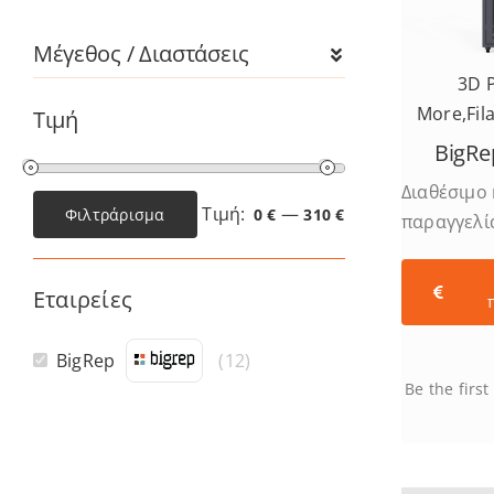
Μέγεθος / Διαστάσεις
3D P
More
,
Fil
Τιμή
BigR
Διαθέσιμο
Τιμή:
—
Φιλτράρισμα
0 €
310 €
παραγγελί
Ελάχιστη
Μέγιστη
τιμή
τιμή
Εταιρείες
BigRep
(
12
)
Be the first