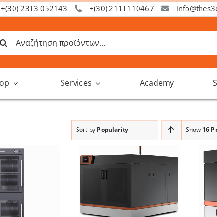
+(30) 2313 052143
+(30) 2111110467
info@thes3
ναζήτηση
α:
op
Services
Academy
S
Sort by
Popularity
Show
16 P