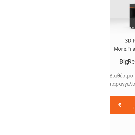
3D P
More
,
Fil
BigRe
Διαθέσιμο
παραγγελί