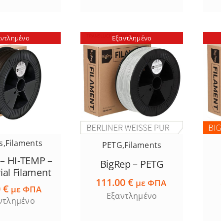
αντλημένο
Εξαντλημένο
s
,
Filaments
PETG
,
Filaments
 – HI-TEMP –
BigRep – PETG
ial Filament
111.00
€
με ΦΠΑ
0
€
με ΦΠΑ
Εξαντλημένο
ντλημένο