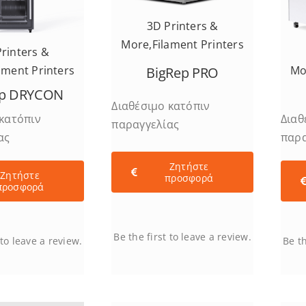
3D Printers &
More
,
Filament Printers
rinters &
ament Printers
Mo
BigRep PRO
ep DRYCON
Διαθέσιμο κατόπιν
 κατόπιν
Διαθ
παραγγελίας
ας
παρα
Ζητήστε
Ζητήστε
προσφορά
προσφορά
Be the first to leave a review.
 to leave a review.
Be th