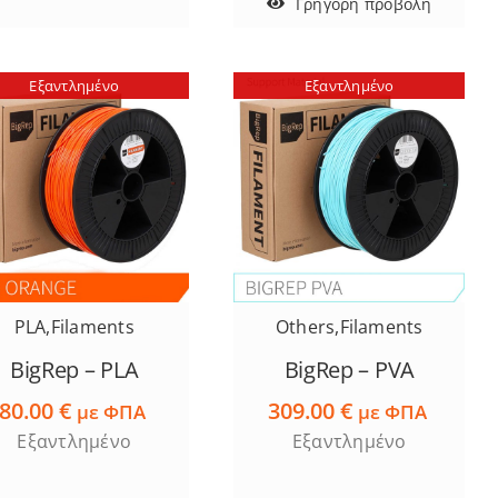
Γρήγορη προβολή
Εξαντλημένο
Εξαντλημένο
PLA
,
Filaments
Others
,
Filaments
BigRep – PLA
BigRep – PVA
80.00
€
309.00
€
με ΦΠΑ
με ΦΠΑ
Εξαντλημένο
Εξαντλημένο