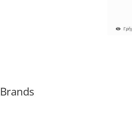
Γρή
Brands