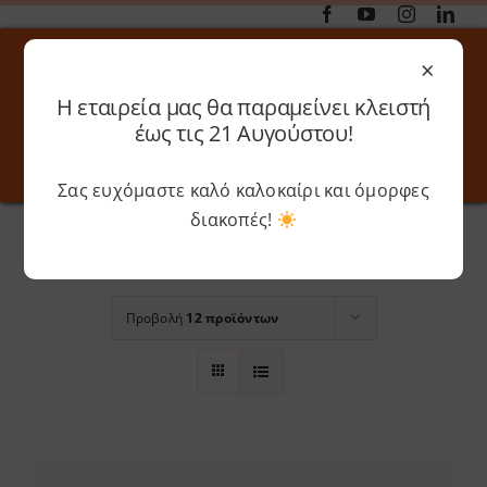
Μετάβαση
στο
×
περιεχόμενο
Η εταιρεία μας θα παραμείνει κλειστή
Αναζήτηση
έως τις 21 Αυγούστου!
για:
Σας ευχόμαστε καλό καλοκαίρι και όμορφες
Toggle
Toggle
Navigation
Navigati
Αρχική
»
0.6mm
διακοπές!
Online 3D Printing
Καλάθι
Ταξινόμηση βάσει
Προεπιλεγμένη
παραγγελία
Λογαριασμός
Outlet
Προβολή
12 προϊόντων
Shop
Shop