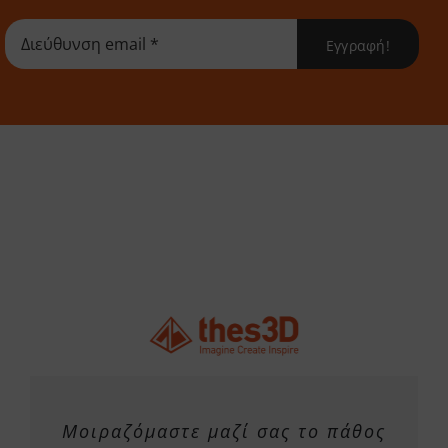
επιλογές
Εγγραφή!
μπορούν
να
επιλεγούν
στη
σελίδα
του
προϊόντος
Μοιραζόμαστε μαζί σας το πάθος