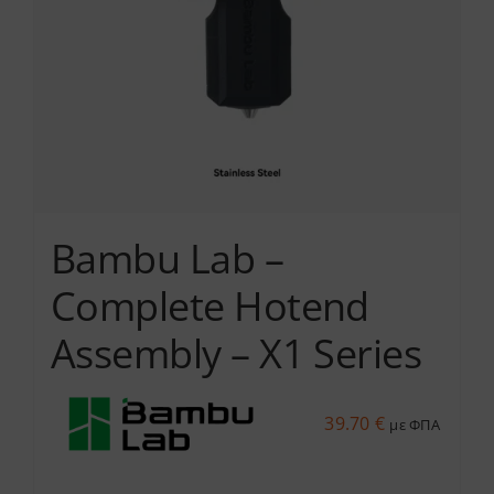
να
επιλεγούν
στη
σελίδα
του
προϊόντος
Bambu Lab –
Complete Hotend
Assembly – X1 Series
39.70
€
με ΦΠΑ