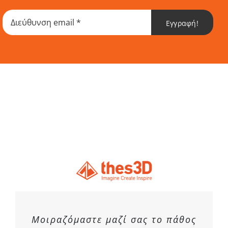
επιλογές
Εγγραφή!
μπορούν
να
επιλεγούν
στη
σελίδα
του
προϊόντος
Μοιραζόμαστε μαζί σας το πάθος