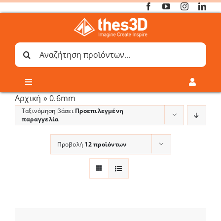
Μετάβαση
στο
περιεχόμενο
Αναζήτηση
για:
Toggle
Toggle
Navigation
Navigati
Αρχική
»
0.6mm
Online 3D Printing
Καλάθι
Ταξινόμηση βάσει
Προεπιλεγμένη
παραγγελία
Λογαριασμός
Outlet
Προβολή
12 προϊόντων
Shop
Shop