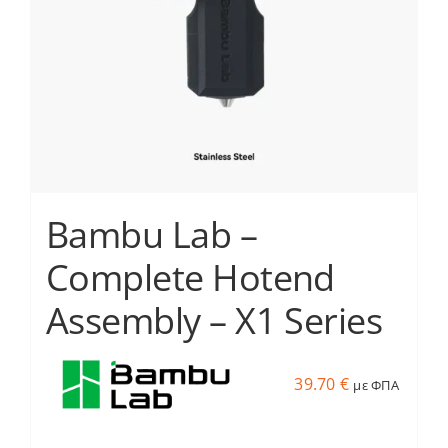
να
επιλεγούν
στη
σελίδα
του
προϊόντος
Bambu Lab –
Complete Hotend
Assembly – X1 Series
39.70
€
με ΦΠΑ