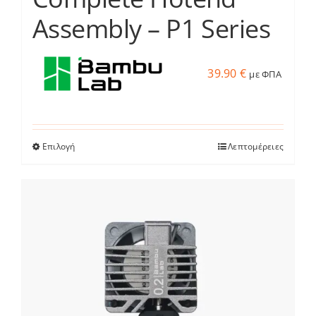
Assembly – P1 Series
39.90
€
με ΦΠΑ
Επιλογή
Λεπτομέρειες
Αυτό
το
προϊόν
έχει
πολλαπλές
παραλλαγές.
Οι
επιλογές
μπορούν