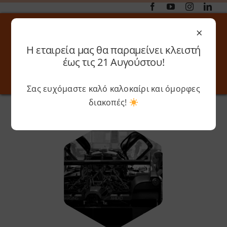
Μετάβαση
στο
×
περιεχόμενο
Η εταιρεία μας θα παραμείνει κλειστή
Αναζήτηση
έως τις 21 Αυγούστου!
για:
Σας ευχόμαστε καλό καλοκαίρι και όμορφες
Toggle
Toggle
Navigation
Navigati
διακοπές!
Αρχική
»
3d scanning
Online 3D Printing
Καλάθι
Λογαριασμός
Outlet
Shop
Shop