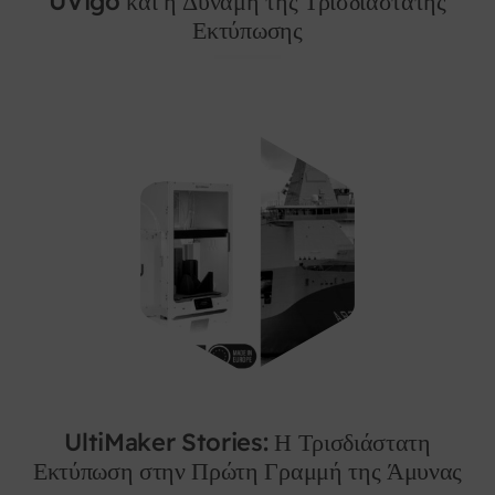
UVigo και η Δύναμη της Τρισδιάστατης
Εκτύπωσης
UltiMaker Stories: Η Τρισδιάστατη
Εκτύπωση στην Πρώτη Γραμμή της Άμυνας