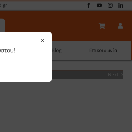
d.gr
×
ύστου!
oftware
Blog
Επικοινωνία
Next