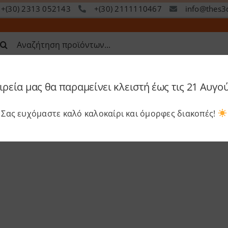
+(30) 2313 052143
+(30) 2111110467
info@thes3
ναζήτηση
α:
ιρεία μας θα παραμείνει κλειστή έως τις 21 Αυγο
op
Services
Academy
S
3D εκτύπωσης που αλλάζει τα δεδομένα
Σας ευχόμαστε καλό καλοκαίρι και όμορφες διακοπές!