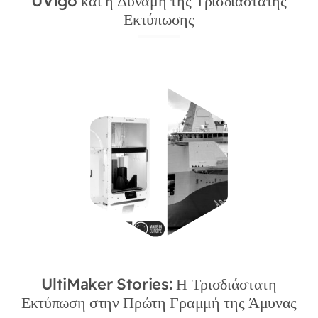
UVigo και η Δύναμη της Τρισδιάστατης
Εκτύπωσης
UltiMaker Stories: Η Τρισδιάστατη
Εκτύπωση στην Πρώτη Γραμμή της Άμυνας