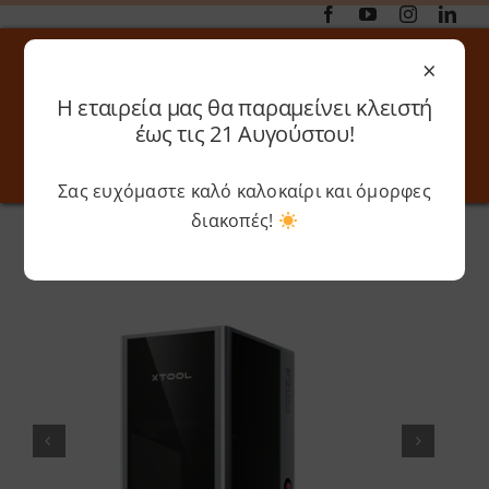
Μετάβαση
στο
×
περιεχόμενο
Η εταιρεία μας θα παραμείνει κλειστή
Αναζήτηση
έως τις 21 Αυγούστου!
για:
Σας ευχόμαστε καλό καλοκαίρι και όμορφες
Toggle
Toggle
Navigation
Navigati
διακοπές!
Αρχική
»
Shop
»
xTool F2 Ultra Single Laser Full Bundle
Online 3D Printing
Καλάθι
Λογαριασμός
Outlet
Shop
Shop