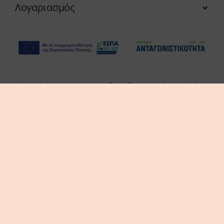
Λογαριασμός
Η επιχείρηση χρηματοδοτήθηκε από τη Δράση
του Προγράμματος «Ανταγωνιστικότητα» (ΕΣΠΑ
2021-2027 «Πράσινη Παραγωγική Επένδυση ΜμΕ»
της Δέσμης Δράσεων «Πράσινη Μετάβαση ΜμΕ».
Η Δράση στοχεύει στην αξιοποίηση και ανάπτυξη
συγχρόνων τεχνολογιών από τις ΜμΕ, στην
αναβάθμιση των παραγόμενων προϊόντων /
υπηρεσιών και εν γένει δραστηριοτήτων τους.
© thes3d.gr 2026. All Rights Reserved