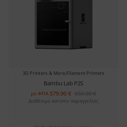
3D Printers & More
,
Filament Printers
Bambu Lab P2S
579.90
€
650.00
€
με ΦΠΑ
Original
Η
Διαθέσιμο κατόπιν παραγγελίας
price
τρέχουσα
was:
τιμή
650.00 €.
είναι:
579.90 €.