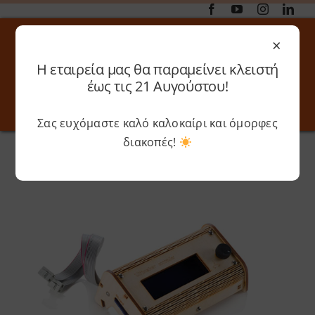
Μετάβαση
στο
×
περιεχόμενο
Η εταιρεία μας θα παραμείνει κλειστή
Αναζήτηση
έως τις 21 Αυγούστου!
για:
Σας ευχόμαστε καλό καλοκαίρι και όμορφες
Toggle
Toggle
Navigation
Navigati
διακοπές!
Αρχική
»
Shop
»
Σετ Ulticontroller
Online 3D Printing
Καλάθι
Λογαριασμός
Outlet
Shop
Shop