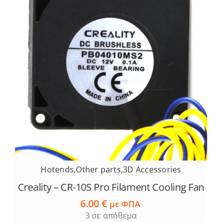
Hotends
,
Other parts
,
3D Accessories
Creality – CR-10S Pro Filament Cooling Fan
6.00
€
με ΦΠΑ
3 σε απόθεμα