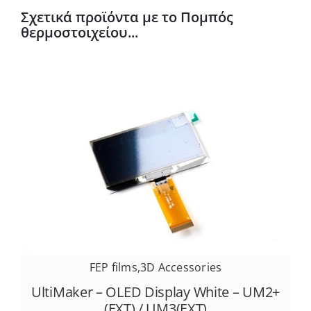
Σχετικά προϊόντα με το Πομπός
θερμοστοιχείου...
FEP films
,
3D Accessories
UltiMaker – OLED Display White – UM2+
(EXT) / UM3(EXT)