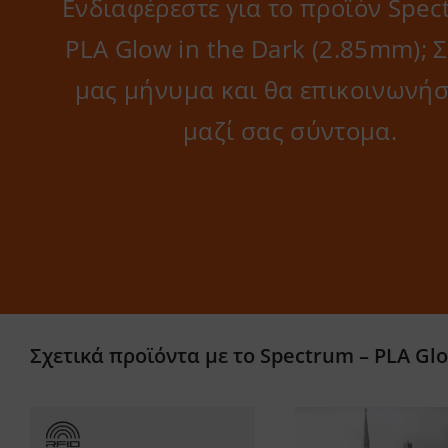
Ενδιαφέρεστε για το προϊόν Spec
PLA Glow in the Dark (2.85mm); Σ
μας μήνυμα και θα επικοινωνή
μαζί σας σύντομα.
Σχετικά προϊόντα με το Spectrum – PLA Glow