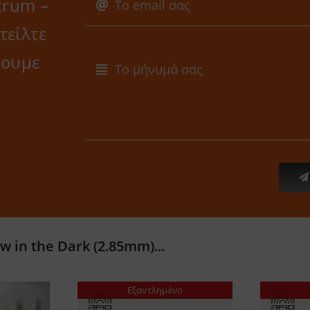
trum –
τείλτε
σουμε
 in the Dark (2.85mm)...
Εξαντλημένο