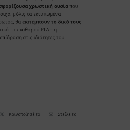
σφορίζουσα χρωστική ουσία
που
οιχα, μόλις τα εκτυπωμένα
 φωτός, θα
εκπέμπουν το δικό τους
στικά του καθαρού PLA – η
επίδραση στις ιδιότητες του
Κοινοποίησέ το
Στείλε το