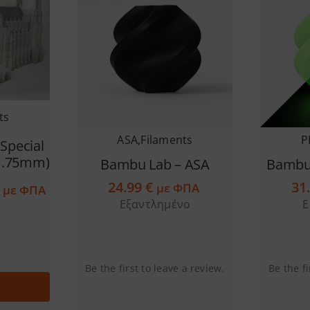
ts
ASA
,
Filaments
P
Special
(1.75mm)
Bambu Lab – ASA
Bambu 
24.99
€
31
Price
με ΦΠΑ
με ΦΠΑ
range:
Εξαντλημένο
Ε
13.99 €
through
16.90 €
Be the first to leave a review.
Be the fi
ή