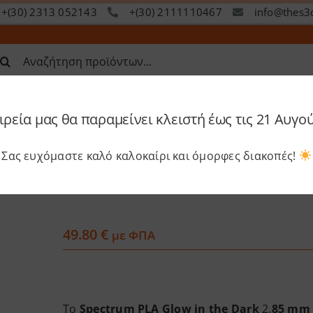
+(30) 2313 052143
+(30) 2111110467
info@thes3
ναζήτηση
α:
ιρεία μας θα παραμείνει κλειστή έως τις 21 Αυγο
op
Services
Academy
S
Σας ευχόμαστε καλό καλοκαίρι και όμορφες διακοπές!
Spectrum – PLA Glow in the Dark (2
49.80
€
με ΦΠΑ
Το
Spectrum PLA Glow in the Dark
2.
85 mm