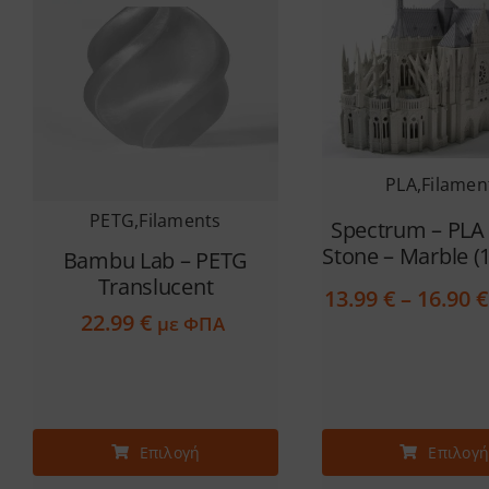
PLA
,
Filamen
PETG
,
Filaments
Spectrum – PLA 
Stone – Marble 
Bambu Lab – PETG
Translucent
13.99
€
–
16.90
€
22.99
€
με ΦΠΑ
Αυτό
Αυτό
Επιλογή
Επιλογ
το
το