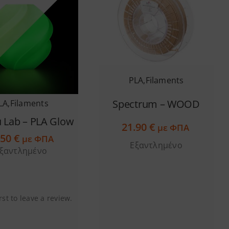
PLA
,
Filaments
Spectrum – WOOD
LA
,
Filaments
Lab – PLA Glow
21.90
€
με ΦΠΑ
.50
€
με ΦΠΑ
Εξαντλημένο
ξαντλημένο
rst to leave a review.