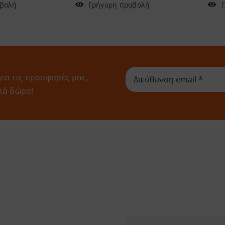
οβολή
Γρήγορη προβολή
για τις προσφορές μας,
λά δώρα!