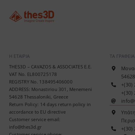
Η ΕΤΑΙΡΊΑ
ΤΑ ΓΡΑΦΕΙ
THES3D – CAVAZOS & ASSOCIATES E.E.
Μονασ
VAT No. EL800725178
54628
REGISTRY No. 138495406000
+(30)
ADDRESS: Monastiriou 301, Menemeni
+(30)
54628 Thessaloniki, Greece
info@
Return Policy: 14 days return policy in
accordance to EU directive
Υπάτη
Customer service email:
Περισ
info@thes3d.gr
+(30)
Customer service phone: