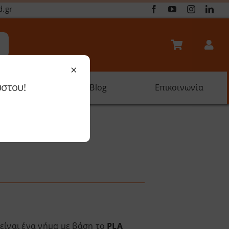
d.gr
×
ύστου!
oftware
Blog
Επικοινωνία
.85mm)
είναι ένα νήμα με βάση το
PLA