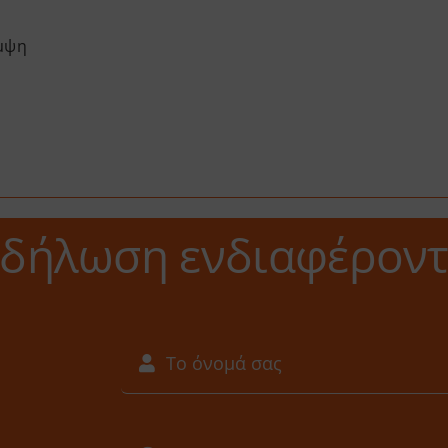
άμψη
κδήλωση ενδιαφέροντ