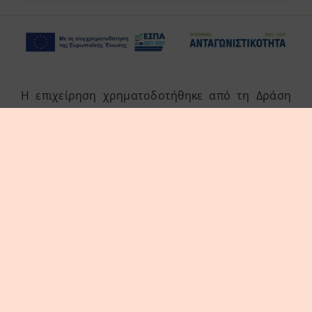
Η επιχείρηση χρηματοδοτήθηκε από τη Δράση
του Προγράμματος «Ανταγωνιστικότητα» (ΕΣΠΑ
2021-2027 «Πράσινη Παραγωγική Επένδυση ΜμΕ»
της Δέσμης Δράσεων «Πράσινη Μετάβαση ΜμΕ».
Η Δράση στοχεύει στην αξιοποίηση και ανάπτυξη
συγχρόνων τεχνολογιών από τις ΜμΕ, στην
αναβάθμιση των παραγόμενων προϊόντων /
υπηρεσιών και εν γένει δραστηριοτήτων τους.
© thes3d.gr 2026. All Rights Reserved