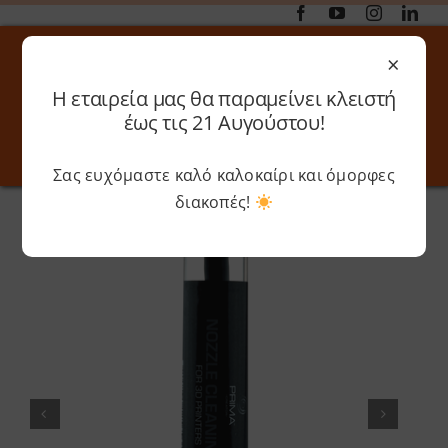
Μετάβαση
στο
×
περιεχόμενο
Η εταιρεία μας θα παραμείνει κλειστή
Αναζήτηση
έως τις 21 Αυγούστου!
για:
Σας ευχόμαστε καλό καλοκαίρι και όμορφες
Toggle
Toggle
Navigation
Navigati
διακοπές!
Αρχική
»
Shop
»
PrimaCreator – Nozzle Cleaning Kit
Online 3D Printing
Καλάθι
Λογαριασμός
Outlet
Shop
Shop