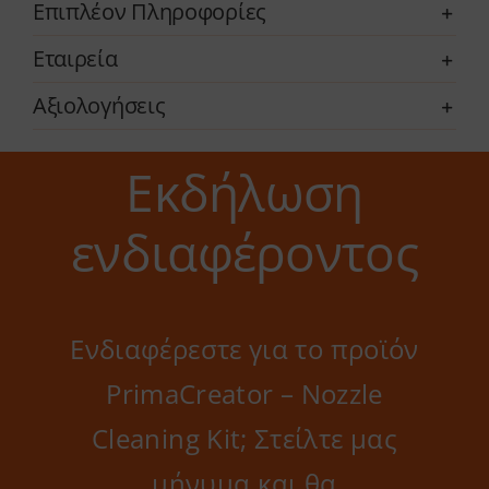
Επιπλέον Πληροφορίες
Εταιρεία
Αξιολογήσεις
Εκδήλωση
ενδιαφέροντος
Ενδιαφέρεστε για το προϊόν
PrimaCreator – Nozzle
Cleaning Kit; Στείλτε μας
μήνυμα και θα