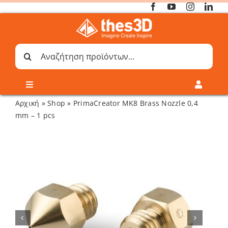
Μετάβαση
στο
περιεχόμενο
Αναζήτηση
για:
Toggle
Toggle
Navigation
Navigati
Αρχική
»
Shop
»
PrimaCreator MK8 Brass Nozzle 0,4
Online 3D Printing
Καλάθι
mm – 1 pcs
Λογαριασμός
Outlet
Shop
Shop