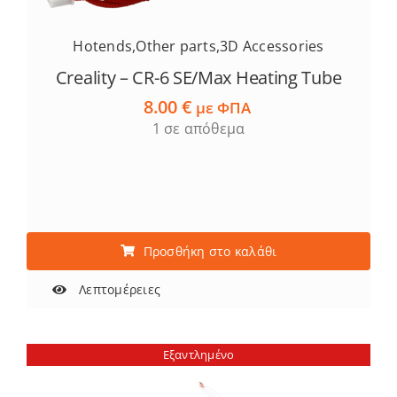
να
επιλεγούν
Hotends
,
Other parts
,
3D Accessories
στη
Creality – CR-6 SE/Max Heating Tube
σελίδα
8.00
€
με ΦΠΑ
του
1 σε απόθεμα
προϊόντος
Προσθήκη στο καλάθι
Λεπτομέρειες
Εξαντλημένο