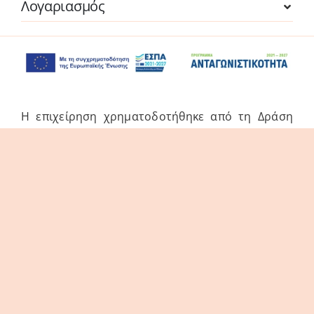
Λογαριασμός
Η επιχείρηση χρηματοδοτήθηκε από τη Δράση
του Προγράμματος «Ανταγωνιστικότητα» (ΕΣΠΑ
2021-2027 «Πράσινη Παραγωγική Επένδυση ΜμΕ»
της Δέσμης Δράσεων «Πράσινη Μετάβαση ΜμΕ».
Η Δράση στοχεύει στην αξιοποίηση και ανάπτυξη
συγχρόνων τεχνολογιών από τις ΜμΕ, στην
αναβάθμιση των παραγόμενων προϊόντων /
υπηρεσιών και εν γένει δραστηριοτήτων τους.
© thes3d.gr 2026. All Rights Reserved