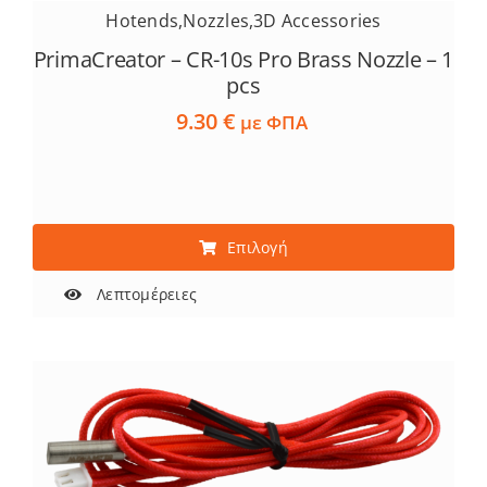
Hotends
,
Nozzles
,
3D Accessories
PrimaCreator – CR-10s Pro Brass Nozzle – 1
pcs
9.30
€
με ΦΠΑ
Αυτό
Επιλογή
το
προϊόν
Λεπτομέρειες
έχει
πολλαπλές
παραλλαγές.
Οι
επιλογές
μπορούν