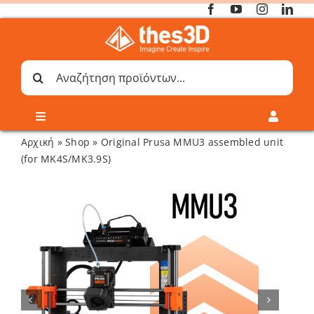
Μετάβαση
στο
περιεχόμενο
Αναζήτηση
για:
Toggle
Toggle
Navigation
Navigati
Αρχική
»
Shop
»
Original Prusa MMU3 assembled unit
Online 3D Printing
Καλάθι
(for MK4S/MK3.9S)
Λογαριασμός
Outlet
Shop
Shop