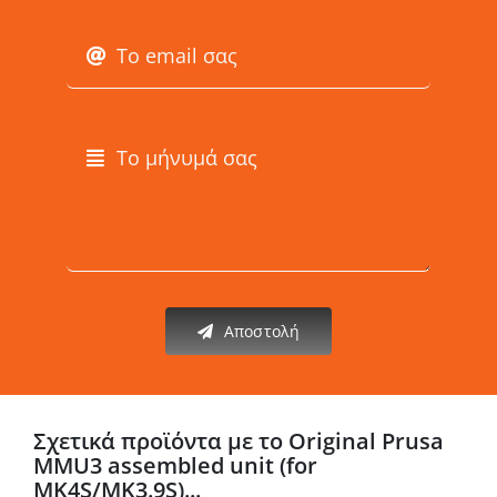
Αποστολή
Σχετικά προϊόντα με το Original Prusa
MMU3 assembled unit (for
MK4S/MK3.9S)...