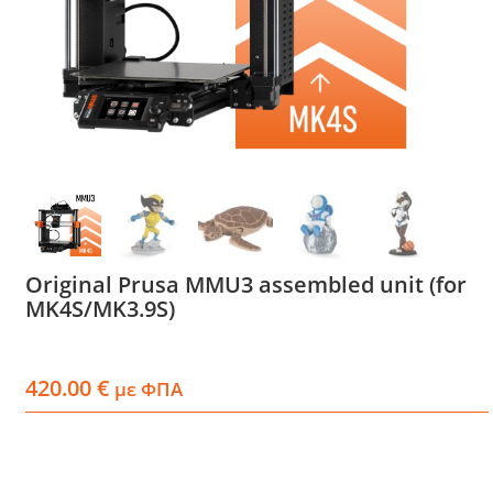
Services
Academy
Software
Blog
Original Prusa MMU3 assembled unit (for
MK4S/MK3.9S)
Επικοινωνία
420.00
€
με ΦΠΑ