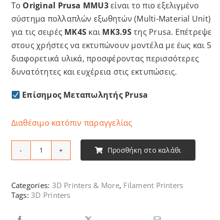
Το
Original Prusa MMU3
είναι το πιο εξελιγμένο
σύστημα πολλαπλών εξωθητών (Multi-Material Unit)
για τις σειρές
MK4S
και
MK3.9S
της Prusa. Επέτρεψε
στους χρήστες να εκτυπώνουν μοντέλα με έως και 5
διαφορετικά υλικά, προσφέροντας περισσότερες
δυνατότητες και ευχέρεια στις εκτυπώσεις.
Επίσημος Μεταπωλητής Prusa
Διαθέσιμο κατόπιν παραγγελίας
Προσθήκη στο καλάθι
Original
Prusa
MMU3
Categories:
3D Printers & More
,
Filament Printers
Tags:
3D Printers
assembled
unit